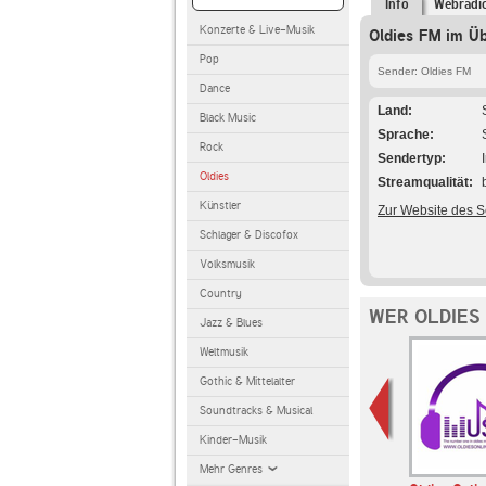
Info
Webradi
Konzerte & Live-Musik
Oldies FM im Üb
Pop
Sender: Oldies FM
Dance
Land
Black Music
Sprache
Rock
Sendertyp
Oldies
Streamqualität
Künstler
Zur Website des 
Schlager & Discofox
Volksmusik
Country
WER OLDIES
Jazz & Blues
Weltmusik
Gothic & Mittelalter
Soundtracks & Musical
Kinder-Musik
Mehr Genres