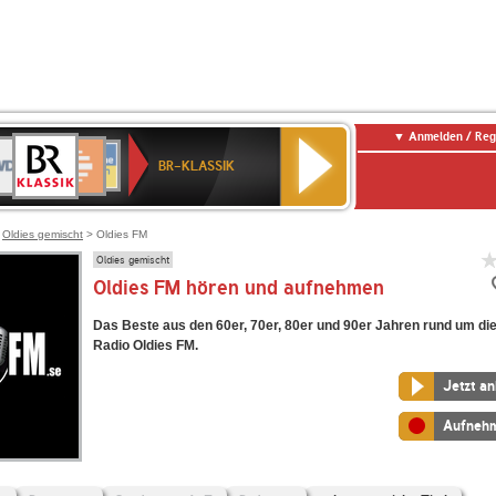
Anmelden / Reg
BR-
DR
Deutschlandfunk
3
Deutschlandfunk
80er
NDR
ANTENNE
SWR
KLASSIK
BR-KLASSIK
Kultur
90er
2
BAYERN
Kultur
OLDIE
ANTENNE
>
Oldies gemischt
> Oldies FM
Oldies gemischt
Oldies FM hören und aufnehmen
Das Beste aus den 60er, 70er, 80er und 90er Jahren rund um die
Radio Oldies FM.
Jetzt a
Aufneh