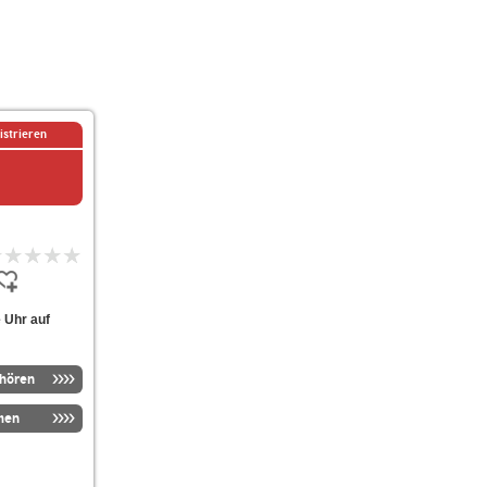
istrieren
 Uhr auf
nhören
men