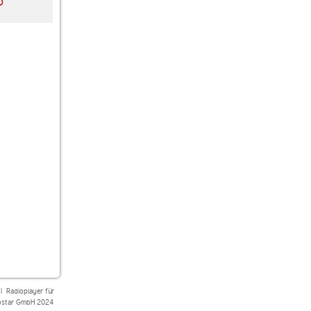
O
Oldies 101.1
Radio Gong 96.3
Oldiefans - Das
Oldies
Original
|
Radioplayer für
star GmbH 2024