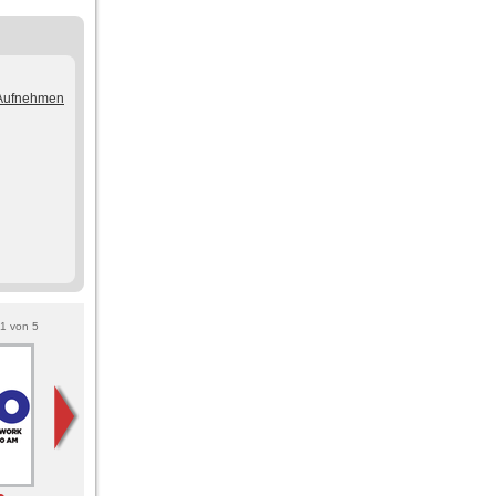
/Aufnehmen
1
von
5