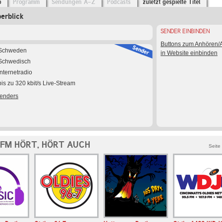
o
Programm
Sendungen A-Z
Podcasts
zuletzt gespielte Titel
erblick
SENDER EINBINDEN
Buttons zum Anhören
Schweden
in Website einbinden
Schwedisch
Internetradio
bis zu 320 kbit/s Live-Stream
Senders
 FM HÖRT, HÖRT AUCH
Seite