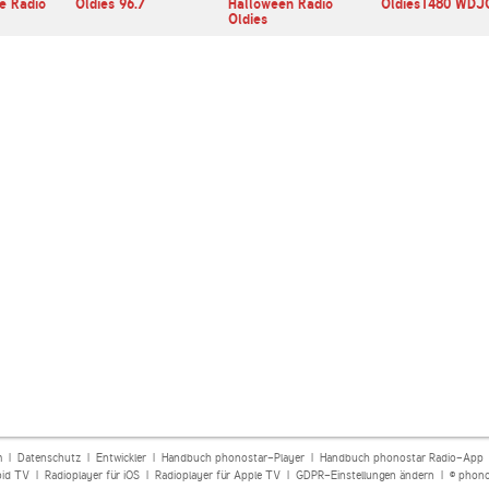
ne Radio
Oldies 96.7
Halloween Radio
Oldies1480 WDJ
Oldies
m
|
Datenschutz
|
Entwickler
|
Handbuch phonostar-Player
|
Handbuch phonostar Radio-App
oid TV
|
Radioplayer für iOS
|
Radioplayer für Apple TV
|
GDPR-Einstellungen ändern
| © phono