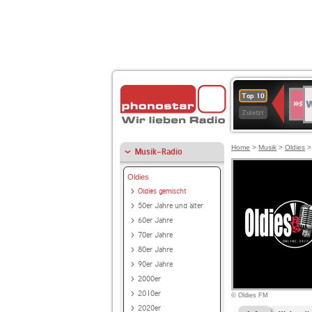
W
SWR
Top 10
4
Zuletzt
Home
>
Musik
>
Oldies
Musik-Radio
Oldies
Oldies gemischt
50er Jahre und älter
60er Jahre
70er Jahre
80er Jahre
90er Jahre
2000er
2010er
© Oldies FM
2020er