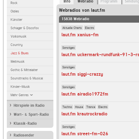
Info
Webradio
Programm
Sendun
Rock
Webradios von laut.fm
Oldies
15838 Webradio
Künstler
Aktuelle Charts
Electro
Schlager & Discofox
laut.fm xanius-fm
Volksmusik
Country
Sonstiges
Jazz & Blues
laut.fm uckermark-rundfunk-91-3-r
Weltmusik
Sonstiges
Gothic & Mittelalter
laut.fm siggi-crazzy
Soundtracks & Musical
Kinder-Musik
Sonstiges
laut.fm airadio1972fm
Mehr Genres
Hörspiele im Radio
Techno
House
Trance
Electro
laut.fm krautrockradio
Wort- & Sport-Radio
Klassik-Radio
Sonstiges
laut.fm street-fm-026
Radiosender