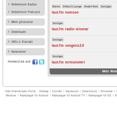
Beliebteste Radios
Electro
Chillout & Lounge
Modern Rock
Sonstiges
laut.fm nomoon
Beliebteste Podcasts
Mein phonostar
Sonstiges
laut.fm radio-wismar
Downloads
Sonstiges
Hilfe & Kontakt
laut.fm songmix24
Newsletter
Sonstiges
laut.fm mrmonsteri
PHONOSTAR AUF
Mehr Webr
Dein Internetradio-Portal :
Sitemap
|
Kontakt
|
Impressum
|
Datenschutz
|
Entwickler
|
Windows
|
Radioplayer für Android
|
Radioplayer für Android TV
|
Radioplayer für iOS
|
R