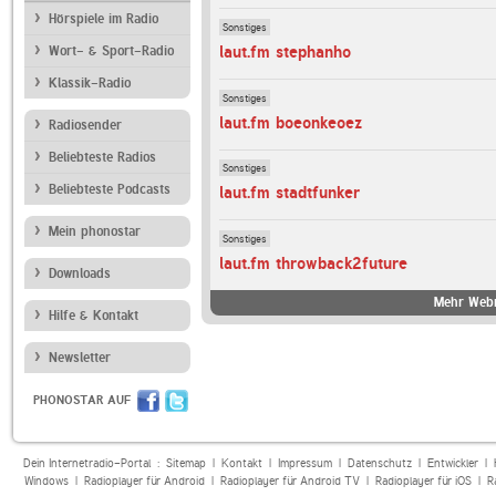
Hörspiele im Radio
Sonstiges
laut.fm stephanho
Wort- & Sport-Radio
Klassik-Radio
Sonstiges
laut.fm boeonkeoez
Radiosender
Beliebteste Radios
Sonstiges
Beliebteste Podcasts
laut.fm stadtfunker
Mein phonostar
Sonstiges
laut.fm throwback2future
Downloads
Mehr Webr
Hilfe & Kontakt
Newsletter
PHONOSTAR AUF
Dein Internetradio-Portal :
Sitemap
|
Kontakt
|
Impressum
|
Datenschutz
|
Entwickler
|
Windows
|
Radioplayer für Android
|
Radioplayer für Android TV
|
Radioplayer für iOS
|
R