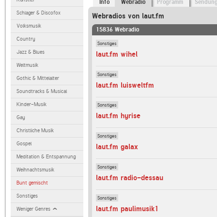
Info
Webradio
Programm
Sendun
Schlager & Discofox
Webradios von laut.fm
Volksmusik
15836 Webradio
Country
Sonstiges
Jazz & Blues
laut.fm wihel
Weltmusik
Sonstiges
Gothic & Mittelalter
laut.fm luisweltfm
Soundtracks & Musical
Kinder-Musik
Sonstiges
laut.fm hyrise
Gay
Christliche Musik
Sonstiges
Gospel
laut.fm galax
Meditation & Entspannung
Sonstiges
Weihnachtsmusik
laut.fm radio-dessau
Bunt gemischt
Sonstiges
Sonstiges
laut.fm paulimusik1
Weniger Genres