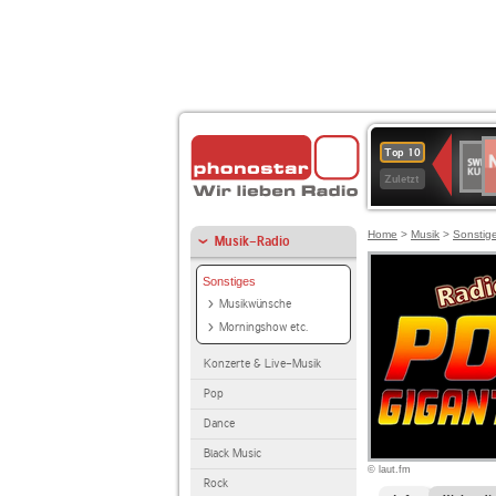
N
SWR
Top 10
2
Kultu
Zuletzt
Home
>
Musik
>
Sonstig
Musik-Radio
Sonstiges
Musikwünsche
Morningshow etc.
Konzerte & Live-Musik
Pop
Dance
Black Music
© laut.fm
Rock