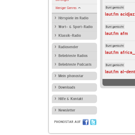
Bunt gemischt
Weniger Genres
laut.fm acidjaz
Hörspiele im Radio
Bunt gemischt
Wort- & Sport-Radio
laut.fm afm
Klassik-Radio
Bunt gemischt
Radiosender
laut.fm africa
Beliebteste Radios
Beliebteste Podcasts
Bunt gemischt
laut.fm al-den
Mein phonostar
Downloads
Hilfe & Kontakt
Newsletter
PHONOSTAR AUF