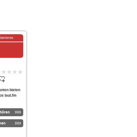
istrieren
ganten bieten
os laut.fm
nhören
men