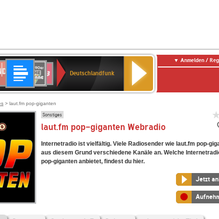
Anmelden / Reg
Deutschlandfunk
DR
80er
SWR3
Deutschlandfunk
90er
r
OLDIE
ANTENNE
es
> laut.fm pop-giganten
Sonstiges
laut.fm pop-giganten Webradio
Internetradio ist vielfältig. Viele Radiosender wie laut.fm pop-gi
aus diesem Grund verschiedene Kanäle an. Welche Internetradi
pop-giganten anbietet, findest du hier.
Jetzt a
Aufneh