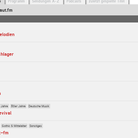
o
Programm
Sendungen A-Z
Podcasts
zuletzt gespielte Titel
aut.fm
elodien
chlager
m
 Jahre
80er Jahre
Deutsche Musik
evival
Gothic & Mittelalter
Sonstiges
z-fm