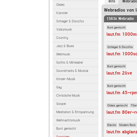
Info
Webradi
Oldies
Webradios von l
Künstler
15836 Webradio
Schlager & Discofox
Bunt gemischt
Volksmusik
laut.fm 1000m
Country
Jazz & Blues
Schlager & Discofox
laut.fm 1000s
Weltmusik
Gothic & Mittelalter
Bunt gemischt
Soundtracks & Musical
laut.fm 2live
Kinder-Musik
Bunt gemischt
Gay
laut.fm 45-rp
Christliche Musik
Gospel
Oldies gemischt
70er
laut.fm 80er-r
Meditation & Entspannung
Weihnachtsmusik
Electro
Modern Rock
Bunt gemischt
laut.fm abglan
Sonstiges