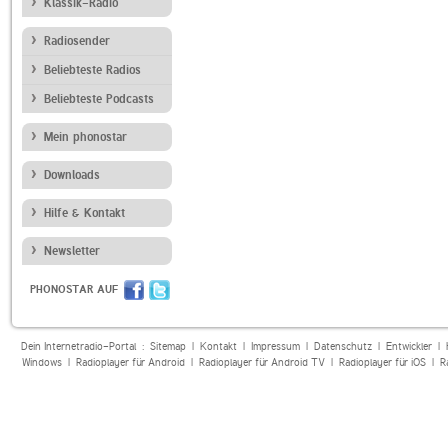
Klassik-Radio
Radiosender
Beliebteste Radios
Beliebteste Podcasts
Mein phonostar
Downloads
Hilfe & Kontakt
Newsletter
PHONOSTAR AUF
Dein Internetradio-Portal :
Sitemap
|
Kontakt
|
Impressum
|
Datenschutz
|
Entwickler
|
Windows
|
Radioplayer für Android
|
Radioplayer für Android TV
|
Radioplayer für iOS
|
R