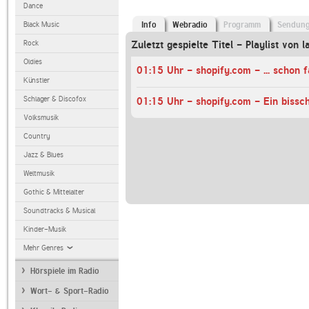
Dance
Black Music
Info
Webradio
Programm
Sendun
Rock
Zuletzt gespielte Titel - Playlist von l
Oldies
Künstler
Schlager & Discofox
Volksmusik
Country
Jazz & Blues
Weltmusik
Gothic & Mittelalter
Soundtracks & Musical
Kinder-Musik
Mehr Genres
Hörspiele im Radio
Wort- & Sport-Radio