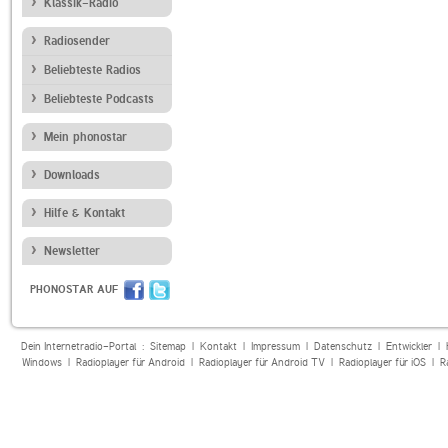
Klassik-Radio
Radiosender
Beliebteste Radios
Beliebteste Podcasts
Mein phonostar
Downloads
Hilfe & Kontakt
Newsletter
PHONOSTAR AUF
Dein Internetradio-Portal :
Sitemap
|
Kontakt
|
Impressum
|
Datenschutz
|
Entwickler
|
Windows
|
Radioplayer für Android
|
Radioplayer für Android TV
|
Radioplayer für iOS
|
R