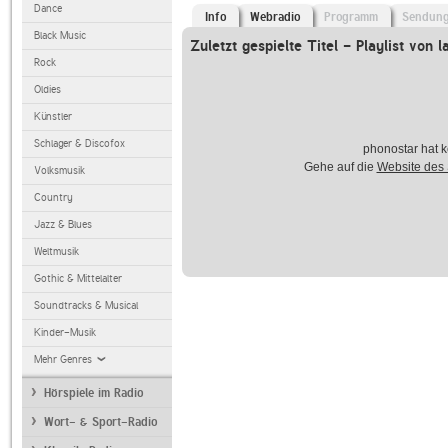
Dance
Info
Webradio
Programm
Sendun
Black Music
Zuletzt gespielte Titel - Playlist von l
Rock
Oldies
Künstler
Schlager & Discofox
phonostar hat k
Gehe auf die
Website des
Volksmusik
Country
Jazz & Blues
Weltmusik
Gothic & Mittelalter
Soundtracks & Musical
Kinder-Musik
Mehr Genres
Hörspiele im Radio
Wort- & Sport-Radio