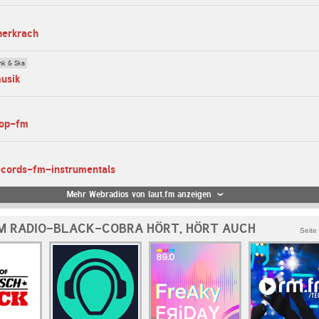
herkrach
nk & Ska
musik
top-fm
ecords-fm-instrumentals
Mehr Webradios von laut.fm anzeigen
M RADIO-BLACK-COBRA HÖRT, HÖRT AUCH
Seite