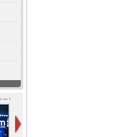
1
von
5