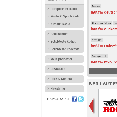
Mehr Genres
Techno
Hörspiele im Radio
laut.fm deutsc
Wort- & Sport-Radio
Alternative & Indie
Pu
Klassik-Radio
laut.fm clinke
Radiosender
Sonstiges
Beliebteste Radios
laut.fm radio-
Beliebteste Podcasts
Bunt gemischt
Mein phonostar
laut.fm mvb-r
Downloads
Hilfe & Kontakt
WER LAUT.F
Newsletter
PHONOSTAR AUF