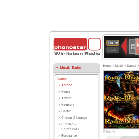
N
SWR
Top 10
2
Kultu
Zuletzt
Home
>
Musik
>
Dance
Musik-Radio
Dance
Techno
House
Trance
Hardcore
Electro
Chillout & Lounge
Dubstep &
Drum'n'Bass
© laut.fm
Eurodance