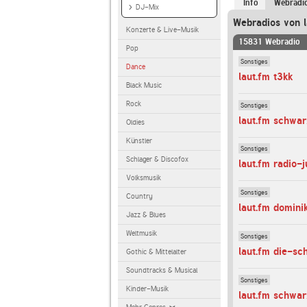
Info
Webradi
DJ-Mix
Webradios von l
Konzerte & Live-Musik
15831 Webradio
Pop
Sonstiges
Dance
laut.fm t3kk
Black Music
Rock
Sonstiges
laut.fm schwa
Oldies
Künstler
Sonstiges
Schlager & Discofox
laut.fm radio-
Volksmusik
Sonstiges
Country
laut.fm dominik
Jazz & Blues
Weltmusik
Sonstiges
laut.fm die-sc
Gothic & Mittelalter
Soundtracks & Musical
Sonstiges
Kinder-Musik
laut.fm schwar