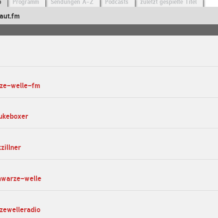
o
Programm
Sendungen A-Z
Podcasts
zuletzt gespielte Titel
aut.fm
rze-welle-fm
jukeboxer
zillner
hwarze-welle
zewelleradio