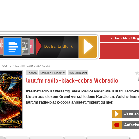
Anmelden / Reg
Deutschlandfunk
DR
80er
SWR3
Deutschlandfunk
90er
r
OLDIE
ANTENNE
>
Techno
> laut.fm radio-black-cobra
Techno
Schlager & Discofox
Bunt gemischt
laut.fm radio-black-cobra Webradio
Internetradio ist vielfältig. Viele Radiosender wie laut.fm radio-
bieten aus diesem Grund verschiedene Kanäle an. Welche Inter
laut.fm radio-black-cobra anbietet, findest du hier.
Jetzt a
Aufneh