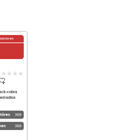
istrieren
black-cobra
netradios
nhören
men