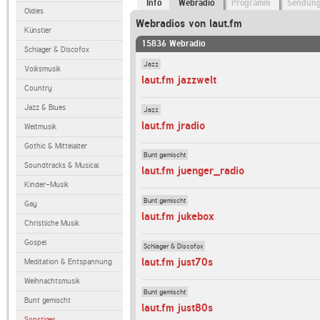
Info
Webradio
Programm
Sendun
Oldies
Webradios von laut.fm
Künstler
15836 Webradio
Schlager & Discofox
Jazz
Volksmusik
laut.fm jazzwelt
Country
Jazz & Blues
Jazz
laut.fm jradio
Weltmusik
Gothic & Mittelalter
Bunt gemischt
Soundtracks & Musical
laut.fm juenger_radio
Kinder-Musik
Bunt gemischt
Gay
laut.fm jukebox
Christliche Musik
Gospel
Schlager & Discofox
laut.fm just70s
Meditation & Entspannung
Weihnachtsmusik
Bunt gemischt
Bunt gemischt
laut.fm just80s
Sonstiges