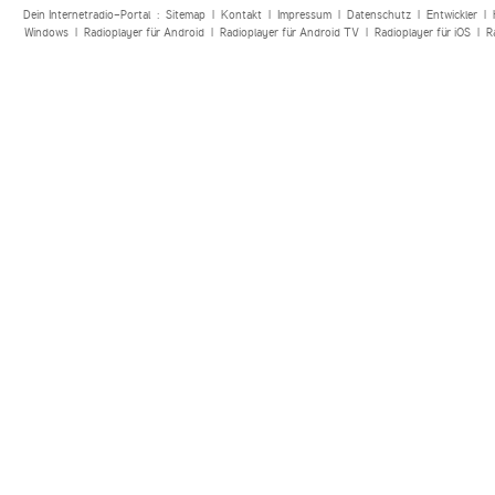
Dein Internetradio-Portal :
Sitemap
|
Kontakt
|
Impressum
|
Datenschutz
|
Entwickler
|
Windows
|
Radioplayer für Android
|
Radioplayer für Android TV
|
Radioplayer für iOS
|
R