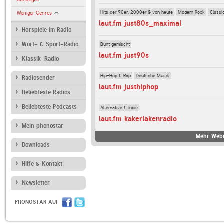
Hits der 90er, 2000er & von heute
Modern Rock
Classi
Weniger Genres
laut.fm just80s_maximal
Hörspiele im Radio
Bunt gemischt
Wort- & Sport-Radio
laut.fm just90s
Klassik-Radio
Hip-Hop & Rap
Deutsche Musik
Radiosender
laut.fm justhiphop
Beliebteste Radios
Beliebteste Podcasts
Alternative & Indie
laut.fm kakerlakenradio
Mein phonostar
Mehr Webr
Downloads
Hilfe & Kontakt
Newsletter
PHONOSTAR AUF