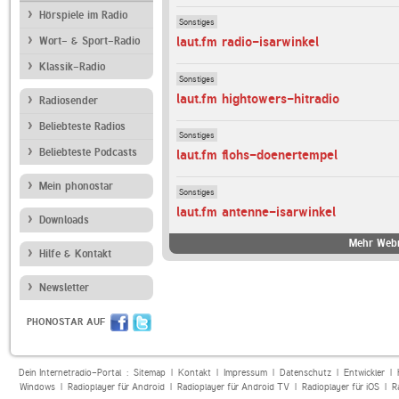
Hörspiele im Radio
Sonstiges
laut.fm radio-isarwinkel
Wort- & Sport-Radio
Klassik-Radio
Sonstiges
laut.fm hightowers-hitradio
Radiosender
Beliebteste Radios
Sonstiges
Beliebteste Podcasts
laut.fm flohs-doenertempel
Mein phonostar
Sonstiges
laut.fm antenne-isarwinkel
Downloads
Mehr Webr
Hilfe & Kontakt
Newsletter
PHONOSTAR AUF
Dein Internetradio-Portal :
Sitemap
|
Kontakt
|
Impressum
|
Datenschutz
|
Entwickler
|
Windows
|
Radioplayer für Android
|
Radioplayer für Android TV
|
Radioplayer für iOS
|
R