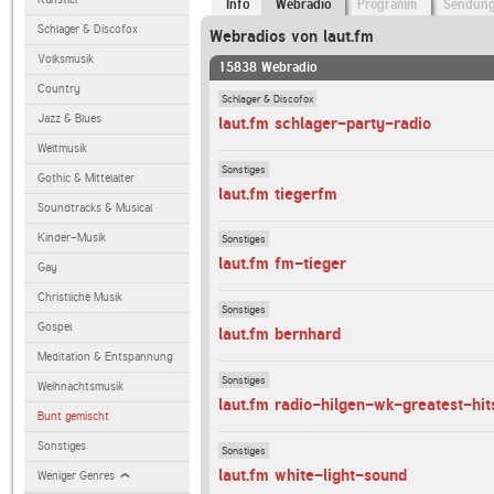
Info
Webradio
Programm
Sendun
Schlager & Discofox
Webradios von laut.fm
Volksmusik
15838 Webradio
Country
Schlager & Discofox
Jazz & Blues
laut.fm schlager-party-radio
Weltmusik
Sonstiges
Gothic & Mittelalter
laut.fm tiegerfm
Soundtracks & Musical
Kinder-Musik
Sonstiges
laut.fm fm-tieger
Gay
Christliche Musik
Sonstiges
Gospel
laut.fm bernhard
Meditation & Entspannung
Sonstiges
Weihnachtsmusik
laut.fm radio-hilgen-wk-greatest-hit
Bunt gemischt
Sonstiges
Sonstiges
laut.fm white-light-sound
Weniger Genres