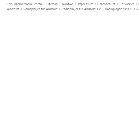
Dein Internetradio-Portal :
Sitemap
|
Kontakt
|
Impressum
|
Datenschutz
|
Entwickler
|
Windows
|
Radioplayer für Android
|
Radioplayer für Android TV
|
Radioplayer für iOS
|
R