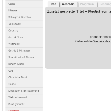
Oldies
Info
Webradio
Programm
Sendun
Künstler
Zuletzt gespielte Titel - Playlist von l
Schlager & Discofox
Volksmusik
Country
phonostar hat k
Jazz & Blues
Gehe auf die
Website des
Weltmusik
Gothic & Mittelalter
Soundtracks & Musical
Kinder-Musik
Gay
Christliche Musik
Gospel
Meditation & Entspannung
Weihnachtsmusik
Bunt gemischt
Sonstiges