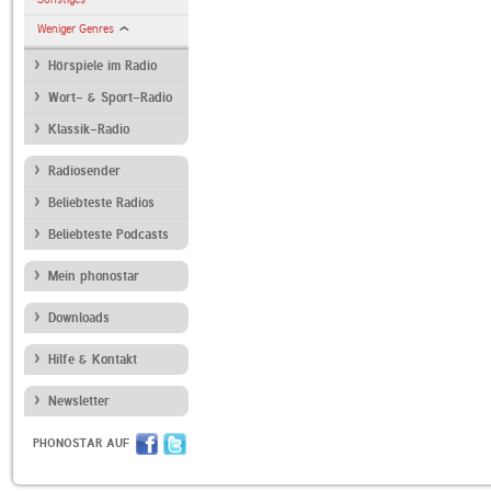
Weniger Genres
Hörspiele im Radio
Wort- & Sport-Radio
Klassik-Radio
Radiosender
Beliebteste Radios
Beliebteste Podcasts
Mein phonostar
Downloads
Hilfe & Kontakt
Newsletter
PHONOSTAR AUF