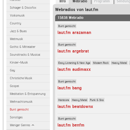
Info
Webradio
Programm
Sendun
Schlager & Discofox
Webradios von laut.fm
Volksmusik
15838 Webradio
Country
Bunt gemischt
Jazz & Blues
laut.fm arazaman
Weltmusik
Bunt gemischt
Gothic & Mittelalter
laut.fm argebrat
Soundtracks & Musical
Kinder-Musik
Easy Listening & New Age
Modern Rock
Heavy Metal
laut.fm audimaxx
Gay
Christliche Musik
Bunt gemischt
Gospel
laut.fm bang
Meditation & Entspannung
Hardcore
Heavy Metal
Punk & Ska
Weihnachtsmusik
laut.fm beatdownx
Bunt gemischt
Sonstiges
Bunt gemischt
laut.fm benfm
Weniger Genres