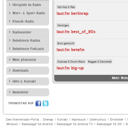
Hörspiele im Radio
Hip-Hop & Rap
laut.fm berlinrap
Wort- & Sport-Radio
Klassik-Radio
Sonstiges
laut.fm best_of_80s
Radiosender
Beliebteste Radios
Bunt gemischt
Beliebteste Podcasts
laut.fm betafm
Mein phonostar
Dubstep & Drum'n'Bass
Reggae & Dancehall
laut.fm big-up
Downloads
Mehr Webr
Hilfe & Kontakt
Newsletter
PHONOSTAR AUF
Dein Internetradio-Portal :
Sitemap
|
Kontakt
|
Impressum
|
Datenschutz
|
Entwickler
|
Windows
|
Radioplayer für Android
|
Radioplayer für Android TV
|
Radioplayer für iOS
|
R