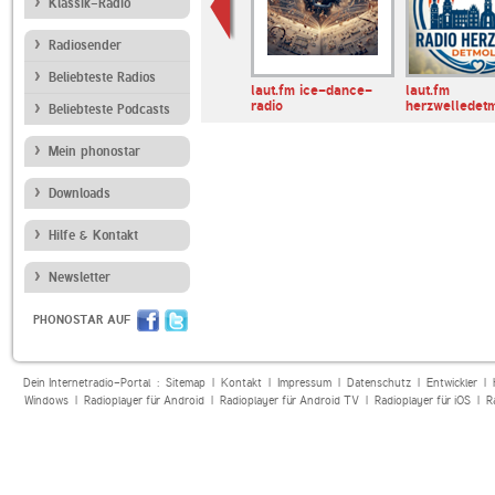
Klassik-Radio
Radiosender
Beliebteste Radios
aarwelle
laut.fm socketfm-
laut.fm ice-dance-
laut.fm
2017
radio
herzwelledet
Beliebteste Podcasts
Mein phonostar
Downloads
Hilfe & Kontakt
Newsletter
PHONOSTAR AUF
Dein Internetradio-Portal :
Sitemap
|
Kontakt
|
Impressum
|
Datenschutz
|
Entwickler
|
Windows
|
Radioplayer für Android
|
Radioplayer für Android TV
|
Radioplayer für iOS
|
R