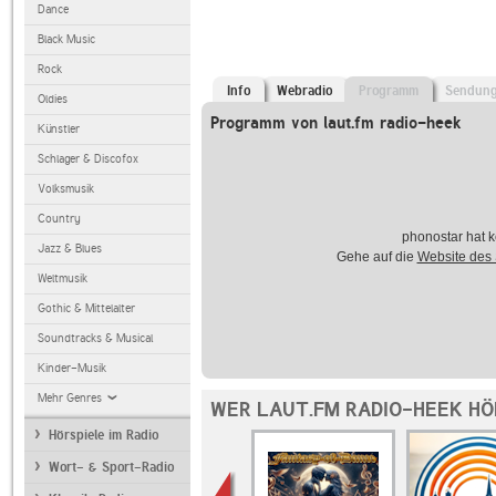
Dance
Black Music
Rock
Info
Webradio
Programm
Sendun
Oldies
Programm von laut.fm radio-heek
Künstler
Schlager & Discofox
Volksmusik
Country
phonostar hat k
Jazz & Blues
Gehe auf die
Website des
Weltmusik
Gothic & Mittelalter
Soundtracks & Musical
Kinder-Musik
Mehr Genres
WER LAUT.FM RADIO-HEEK HÖ
Hörspiele im Radio
Wort- & Sport-Radio