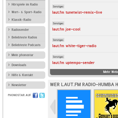
Hörspiele im Radio
Sonstiges
laut.fm tunetwist-remix-live
Wort- & Sport-Radio
Klassik-Radio
Sonstiges
laut.fm joe-cool
Radiosender
Beliebteste Radios
Sonstiges
Beliebteste Podcasts
laut.fm white-tiger-radio
Mein phonostar
Sonstiges
laut.fm uptempo-sender
Downloads
Mehr Webr
Hilfe & Kontakt
WER LAUT.FM RADIO-HUMBA H
Newsletter
PHONOSTAR AUF