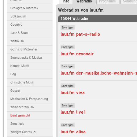
Info
Webradio
Programm
Sendun
Schlager & Discofox
Webradios von laut.fm
Volksmusik
15844 Webradio
Country
Sonstiges
Jazz & Blues
laut.fm pat-s-radio
Weltmusik
Sonstiges
Gothic & Mittelalter
laut.fm nesonair
Soundtracks & Musical
Kinder-Musik
Sonstiges
laut.fm der-musikalische-wahnsinn-
Gay
Christliche Musik
Sonstiges
Gospel
laut.fm viva
Meditation & Entspannung
Sonstiges
Weihnachtsmusik
laut.fm live1
Bunt gemischt
Sonstiges
Sonstiges
laut.fm alisa
Weniger Genres