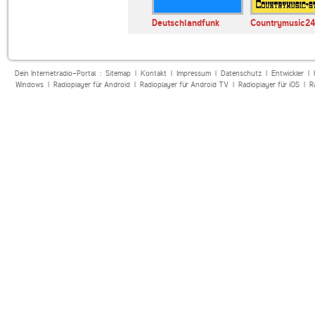
Deutschlandfunk
Countrymusic24
Dein Internetradio-Portal :
Sitemap
|
Kontakt
|
Impressum
|
Datenschutz
|
Entwickler
|
Windows
|
Radioplayer für Android
|
Radioplayer für Android TV
|
Radioplayer für iOS
|
R