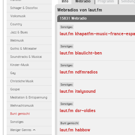
Info
Webradio
Programm
Sendun
Schlager & Discofox
Webradios von laut.fm
Volksmusik
15831 Webradio
Country
Sonstiges
Jazz & Blues
laut.fm khapatfm-music-france-esp
Weltmusik
Sonstiges
Gothic & Mittelalter
laut.fm blaulicht-ben
Soundtracks & Musical
Kinder-Musik
Sonstiges
laut.fm ndfmradios
Gay
Christliche Musik
Sonstiges
Gospel
laut.fm italysound
Meditation & Entspannung
Sonstiges
Weihnachtsmusik
laut.fm dsr-oldies
Bunt gemischt
Sonstiges
Bunt gemischt
laut.fm habbow
Weniger Genres