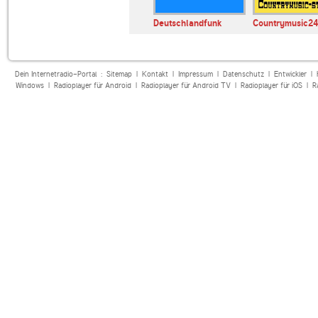
Deutschlandfunk
Countrymusic24
Dein Internetradio-Portal :
Sitemap
|
Kontakt
|
Impressum
|
Datenschutz
|
Entwickler
|
Windows
|
Radioplayer für Android
|
Radioplayer für Android TV
|
Radioplayer für iOS
|
R