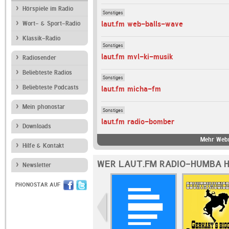
Hörspiele im Radio
Sonstiges
laut.fm web-balls-wave
Wort- & Sport-Radio
Klassik-Radio
Sonstiges
laut.fm mvl-ki-musik
Radiosender
Beliebteste Radios
Sonstiges
Beliebteste Podcasts
laut.fm micha-fm
Mein phonostar
Sonstiges
laut.fm radio-bomber
Downloads
Mehr Webr
Hilfe & Kontakt
WER LAUT.FM RADIO-HUMBA H
Newsletter
PHONOSTAR AUF