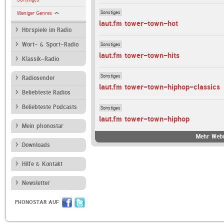
Sonstiges
Weniger Genres
laut.fm tower-town-hot
Hörspiele im Radio
Sonstiges
Wort- & Sport-Radio
laut.fm tower-town-hits
Klassik-Radio
Sonstiges
Radiosender
laut.fm tower-town-hiphop-classics
Beliebteste Radios
Beliebteste Podcasts
Sonstiges
laut.fm tower-town-hiphop
Mein phonostar
Mehr Webr
Downloads
Hilfe & Kontakt
Newsletter
PHONOSTAR AUF