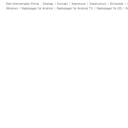
Dein Internetradio-Portal :
Sitemap
|
Kontakt
|
Impressum
|
Datenschutz
|
Entwickler
|
Windows
|
Radioplayer für Android
|
Radioplayer für Android TV
|
Radioplayer für iOS
|
R