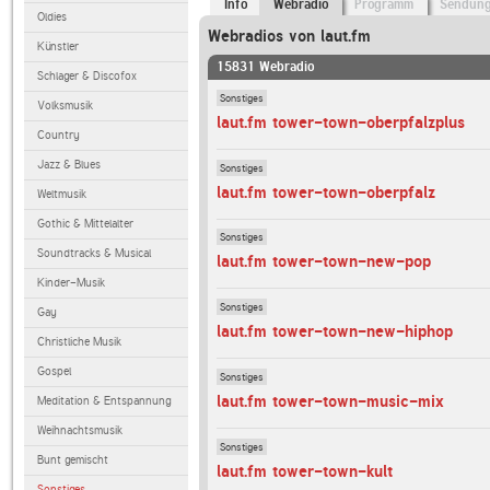
Info
Webradio
Programm
Sendun
Oldies
Webradios von laut.fm
Künstler
15831 Webradio
Schlager & Discofox
Sonstiges
Volksmusik
laut.fm tower-town-oberpfalzplus
Country
Jazz & Blues
Sonstiges
laut.fm tower-town-oberpfalz
Weltmusik
Gothic & Mittelalter
Sonstiges
Soundtracks & Musical
laut.fm tower-town-new-pop
Kinder-Musik
Sonstiges
Gay
laut.fm tower-town-new-hiphop
Christliche Musik
Gospel
Sonstiges
laut.fm tower-town-music-mix
Meditation & Entspannung
Weihnachtsmusik
Sonstiges
Bunt gemischt
laut.fm tower-town-kult
Sonstiges