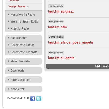
Bunt gemischt
Weniger Genres
laut.fm acidjazz
Hörspiele im Radio
Bunt gemischt
Wort- & Sport-Radio
laut.fm afm
Klassik-Radio
Bunt gemischt
Radiosender
laut.fm africa_goes_angeln
Beliebteste Radios
Beliebteste Podcasts
Bunt gemischt
laut.fm al-dente
Mein phonostar
Mehr Webr
Downloads
Hilfe & Kontakt
Newsletter
PHONOSTAR AUF