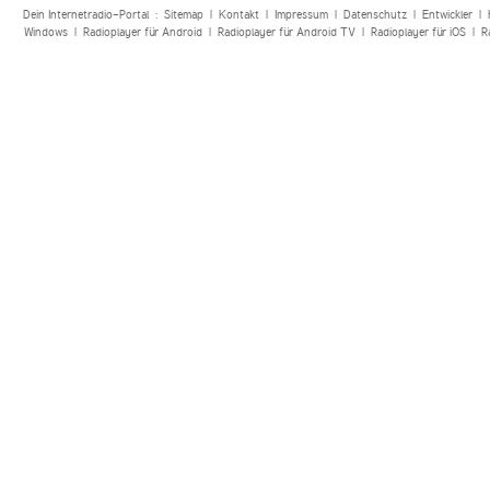
Dein Internetradio-Portal :
Sitemap
|
Kontakt
|
Impressum
|
Datenschutz
|
Entwickler
|
Windows
|
Radioplayer für Android
|
Radioplayer für Android TV
|
Radioplayer für iOS
|
R