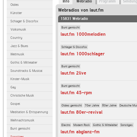
Info
Webradio
Programm
Sendun
Oldies
Webradios von laut.fm
Künstler
15831 Webradio
Schlager & Discofox
Bunt gemischt
Volksmusik
laut.fm 1000melodien
Country
Jazz & Blues
Schlager & Discofox
laut.fm 1000schlager
Weltmusik
Gothic & Mittelalter
Bunt gemischt
Soundtracks & Musical
laut.fm 2live
Kinder-Musik
Bunt gemischt
Gay
laut.fm 45-rpm
Christliche Musik
Gospel
Oldies gemischt
70er Jahre
80er Jahre
Deutsche Mu
laut.fm 80er-revival
Meditation & Entspannung
Weihnachtsmusik
Electro
Modern Rock
Gothic & Mittelalter
Sonstiges
Bunt gemischt
laut.fm abglanz-fm
Sonstiges