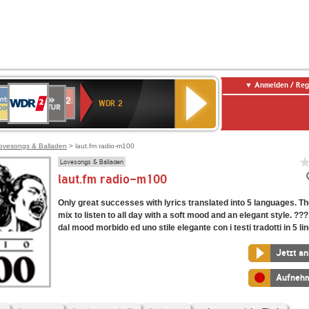
Anmelden / Reg
WDR
NTENNE
SWR
chlandfunk
Deutschlandfunk
80er
SWR3
WDR
BR-
NDR
2
WDR 2
AYERN
Kultur
r
90er
4
KLASSIK
2
OLDIE
ANTENNE
ovesongs & Balladen
> laut.fm radio-m100
Lovesongs & Balladen
laut.fm radio-m100
Only great successes with lyrics translated into 5 languages. T
mix to listen to all day with a soft mood and an elegant style. ??
dal mood morbido ed uno stile elegante con i testi tradotti in 5 l
Jetzt a
Aufneh