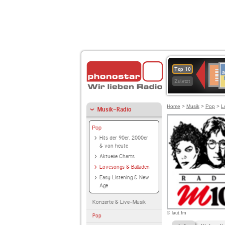
A
Deuts
Top 10
B
Kultu
Zuletzt
Home
>
Musik
>
Pop
>
L
Musik-Radio
Pop
Hits der 90er, 2000er
& von heute
Aktuelle Charts
Lovesongs & Balladen
Easy Listening & New
Age
Konzerte & Live-Musik
© laut.fm
Pop