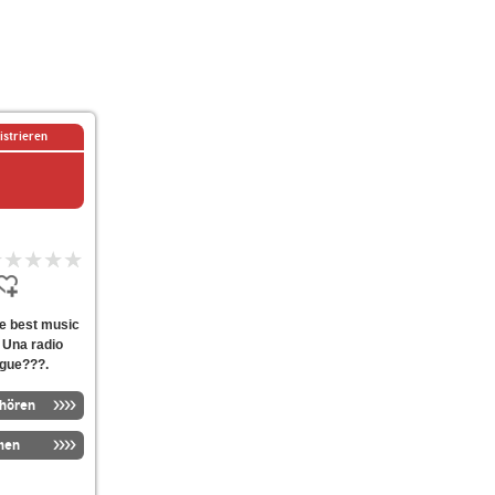
istrieren
he best music
? Una radio
ingue???.
nhören
men