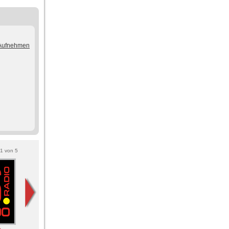
/Aufnehmen
1
von
5