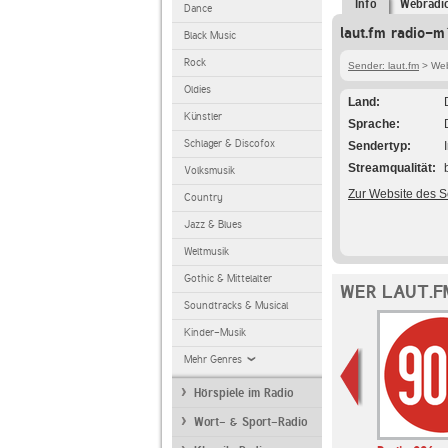
Info
Webradi
Dance
laut.fm radio-m
Black Music
Rock
Sender: laut.fm
> Web
Oldies
Land
Künstler
Sprache
Schlager & Discofox
Sendertyp
Streamqualität
Volksmusik
Zur Website des 
Country
Jazz & Blues
Weltmusik
Gothic & Mittelalter
WER LAUT.F
Soundtracks & Musical
Kinder-Musik
Mehr Genres
Hörspiele im Radio
Wort- & Sport-Radio