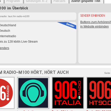
o
Programm
Sendungen A-Z
Podcasts
zuletzt gespielte Titel
100 im Überblick
SENDER EINBINDEN
radio: laut.fm radio-m100
Buttons zum Anhören
Deutschland
in Website einbinden
Deutsch
Internetradio
bis zu 128 kbit/s Live-Stream
Senders
M RADIO-M100 HÖRT, HÖRT AUCH
Seite