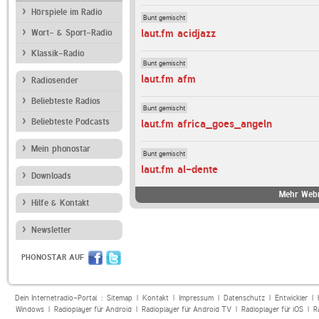
Hörspiele im Radio
Bunt gemischt
laut.fm acidjazz
Wort- & Sport-Radio
Klassik-Radio
Bunt gemischt
laut.fm afm
Radiosender
Beliebteste Radios
Bunt gemischt
Beliebteste Podcasts
laut.fm africa_goes_angeln
Mein phonostar
Bunt gemischt
laut.fm al-dente
Downloads
Mehr Webr
Hilfe & Kontakt
Newsletter
PHONOSTAR AUF
Dein Internetradio-Portal :
Sitemap
|
Kontakt
|
Impressum
|
Datenschutz
|
Entwickler
|
Windows
|
Radioplayer für Android
|
Radioplayer für Android TV
|
Radioplayer für iOS
|
R