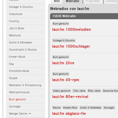
Info
Webradio
Programm
Sendun
Schlager & Discofox
Webradios von laut.fm
Volksmusik
15838 Webradio
Country
Bunt gemischt
Jazz & Blues
laut.fm 1000melodien
Weltmusik
Schlager & Discofox
Gothic & Mittelalter
laut.fm 1000schlager
Soundtracks & Musical
Kinder-Musik
Bunt gemischt
laut.fm 2live
Gay
Christliche Musik
Bunt gemischt
Gospel
laut.fm 45-rpm
Meditation & Entspannung
Oldies gemischt
70er Jahre
80er Jahre
Deutsche Mu
Weihnachtsmusik
laut.fm 80er-revival
Bunt gemischt
Sonstiges
Electro
Modern Rock
Gothic & Mittelalter
Sonstiges
laut.fm abglanz-fm
Weniger Genres