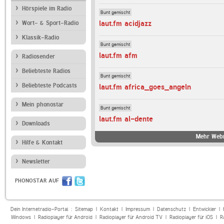
Hörspiele im Radio
Bunt gemischt
laut.fm acidjazz
Wort- & Sport-Radio
Klassik-Radio
Bunt gemischt
laut.fm afm
Radiosender
Beliebteste Radios
Bunt gemischt
Beliebteste Podcasts
laut.fm africa_goes_angeln
Mein phonostar
Bunt gemischt
laut.fm al-dente
Downloads
Mehr Webr
Hilfe & Kontakt
Newsletter
PHONOSTAR AUF
Dein Internetradio-Portal :
Sitemap
|
Kontakt
|
Impressum
|
Datenschutz
|
Entwickler
|
Windows
|
Radioplayer für Android
|
Radioplayer für Android TV
|
Radioplayer für iOS
|
R