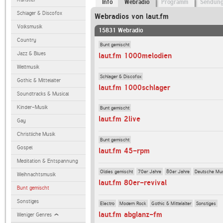
Info
Webradio
Programm
Sendun
Schlager & Discofox
Webradios von laut.fm
Volksmusik
15831 Webradio
Country
Bunt gemischt
Jazz & Blues
laut.fm 1000melodien
Weltmusik
Schlager & Discofox
Gothic & Mittelalter
laut.fm 1000schlager
Soundtracks & Musical
Kinder-Musik
Bunt gemischt
laut.fm 2live
Gay
Christliche Musik
Bunt gemischt
Gospel
laut.fm 45-rpm
Meditation & Entspannung
Oldies gemischt
70er Jahre
80er Jahre
Deutsche Mu
Weihnachtsmusik
laut.fm 80er-revival
Bunt gemischt
Sonstiges
Electro
Modern Rock
Gothic & Mittelalter
Sonstiges
laut.fm abglanz-fm
Weniger Genres