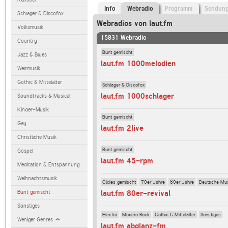
Info
Webradio
Programm
Sendun
Schlager & Discofox
Webradios von laut.fm
Volksmusik
15831 Webradio
Country
Bunt gemischt
Jazz & Blues
laut.fm 1000melodien
Weltmusik
Gothic & Mittelalter
Schlager & Discofox
laut.fm 1000schlager
Soundtracks & Musical
Kinder-Musik
Bunt gemischt
Gay
laut.fm 2live
Christliche Musik
Bunt gemischt
Gospel
laut.fm 45-rpm
Meditation & Entspannung
Weihnachtsmusik
Oldies gemischt
70er Jahre
80er Jahre
Deutsche Mu
Bunt gemischt
laut.fm 80er-revival
Sonstiges
Electro
Modern Rock
Gothic & Mittelalter
Sonstiges
Weniger Genres
laut.fm abglanz-fm