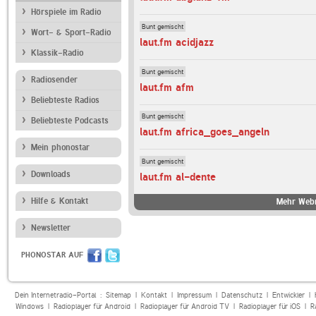
Hörspiele im Radio
Bunt gemischt
Wort- & Sport-Radio
laut.fm acidjazz
Klassik-Radio
Bunt gemischt
Radiosender
laut.fm afm
Beliebteste Radios
Bunt gemischt
Beliebteste Podcasts
laut.fm africa_goes_angeln
Mein phonostar
Bunt gemischt
Downloads
laut.fm al-dente
Hilfe & Kontakt
Mehr Webr
Newsletter
PHONOSTAR AUF
Dein Internetradio-Portal :
Sitemap
|
Kontakt
|
Impressum
|
Datenschutz
|
Entwickler
|
Windows
|
Radioplayer für Android
|
Radioplayer für Android TV
|
Radioplayer für iOS
|
R