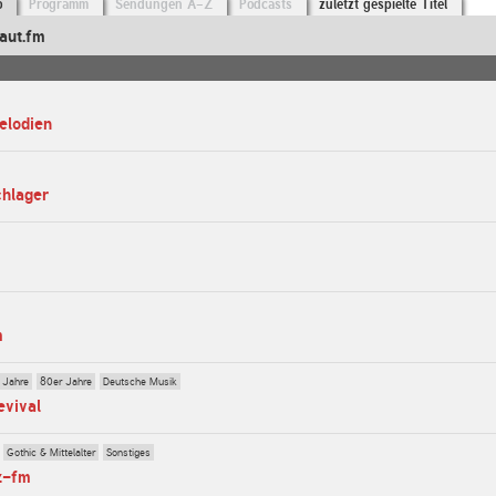
o
Programm
Sendungen A-Z
Podcasts
zuletzt gespielte Titel
aut.fm
elodien
chlager
m
 Jahre
80er Jahre
Deutsche Musik
evival
Gothic & Mittelalter
Sonstiges
z-fm