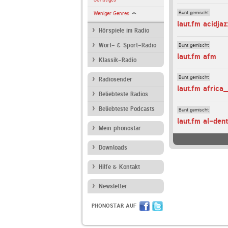
Bunt gemischt
Weniger Genres
laut.fm acidjaz
Hörspiele im Radio
Bunt gemischt
Wort- & Sport-Radio
laut.fm afm
Klassik-Radio
Bunt gemischt
Radiosender
laut.fm africa
Beliebteste Radios
Beliebteste Podcasts
Bunt gemischt
laut.fm al-den
Mein phonostar
Downloads
Hilfe & Kontakt
Newsletter
PHONOSTAR AUF