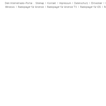
Dein Internetradio-Portal :
Sitemap
|
Kontakt
|
Impressum
|
Datenschutz
|
Entwickler
|
Windows
|
Radioplayer für Android
|
Radioplayer für Android TV
|
Radioplayer für iOS
|
R