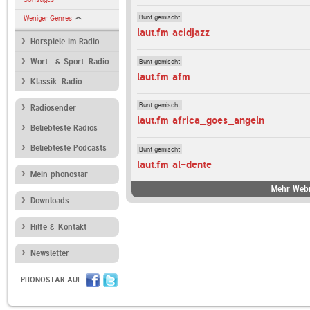
Bunt gemischt
Weniger Genres
laut.fm acidjazz
Hörspiele im Radio
Bunt gemischt
Wort- & Sport-Radio
laut.fm afm
Klassik-Radio
Bunt gemischt
Radiosender
laut.fm africa_goes_angeln
Beliebteste Radios
Beliebteste Podcasts
Bunt gemischt
laut.fm al-dente
Mein phonostar
Mehr Webr
Downloads
Hilfe & Kontakt
Newsletter
PHONOSTAR AUF