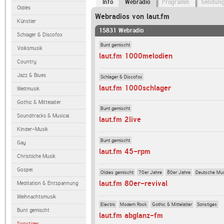
Info
Webradio
Programm
Sendun
Oldies
Webradios von laut.fm
Künstler
15831 Webradio
Schlager & Discofox
Bunt gemischt
Volksmusik
laut.fm 1000melodien
Country
Jazz & Blues
Schlager & Discofox
laut.fm 1000schlager
Weltmusik
Gothic & Mittelalter
Bunt gemischt
Soundtracks & Musical
laut.fm 2live
Kinder-Musik
Bunt gemischt
Gay
laut.fm 45-rpm
Christliche Musik
Gospel
Oldies gemischt
70er Jahre
80er Jahre
Deutsche Mu
laut.fm 80er-revival
Meditation & Entspannung
Weihnachtsmusik
Electro
Modern Rock
Gothic & Mittelalter
Sonstiges
Bunt gemischt
laut.fm abglanz-fm
Sonstiges