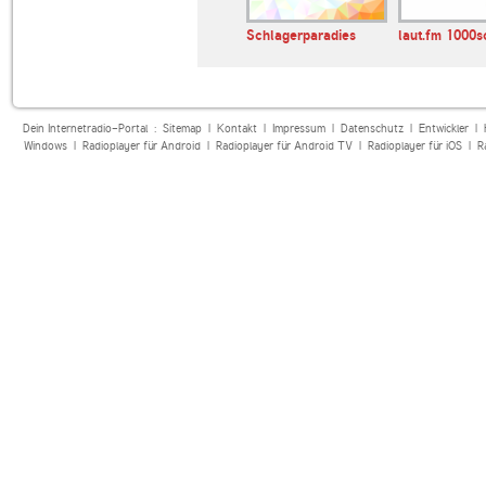
Schlagerparadies
laut.fm 1000s
Dein Internetradio-Portal :
Sitemap
|
Kontakt
|
Impressum
|
Datenschutz
|
Entwickler
|
Windows
|
Radioplayer für Android
|
Radioplayer für Android TV
|
Radioplayer für iOS
|
R