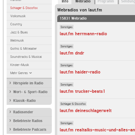
Info
Webradio
Programm
Sendun
Schlager & Discofox
Webradios von laut.fm
Volksmusik
15831 Webradio
Country
Sonstiges
Jazz & Blues
laut.fm herrmann-radio
Weltmusik
Sonstiges
Gothic & Mittelalter
laut.fm dndr
Soundtracks & Musical
Kinder-Musik
Sonstiges
laut.fm haider-radio
Mehr Genres
Hörspiele im Radio
Sonstiges
laut.fm trucker-beats1
Wort- & Sport-Radio
Klassik-Radio
Schlager & Discofox
laut.fm deineschlagerwelt
Radiosender
Beliebteste Radios
Sonstiges
laut.fm realtalks-music-und-alles-a
Beliebteste Podcasts