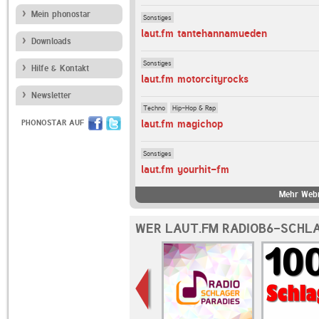
Mein phonostar
Sonstiges
laut.fm tantehannamueden
Downloads
Sonstiges
Hilfe & Kontakt
laut.fm motorcityrocks
Newsletter
Techno
Hip-Hop & Rap
laut.fm magichop
PHONOSTAR AUF
Sonstiges
laut.fm yourhit-fm
Mehr Webr
WER LAUT.FM RADIOB6-SCHLA