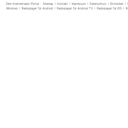
Dein Internetradio-Portal :
Sitemap
|
Kontakt
|
Impressum
|
Datenschutz
|
Entwickler
|
Windows
|
Radioplayer für Android
|
Radioplayer für Android TV
|
Radioplayer für iOS
|
R