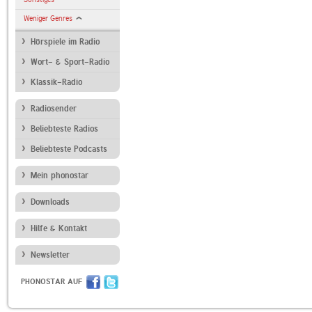
Weniger Genres
Hörspiele im Radio
Wort- & Sport-Radio
Klassik-Radio
Radiosender
Beliebteste Radios
Beliebteste Podcasts
Mein phonostar
Downloads
Hilfe & Kontakt
Newsletter
PHONOSTAR AUF