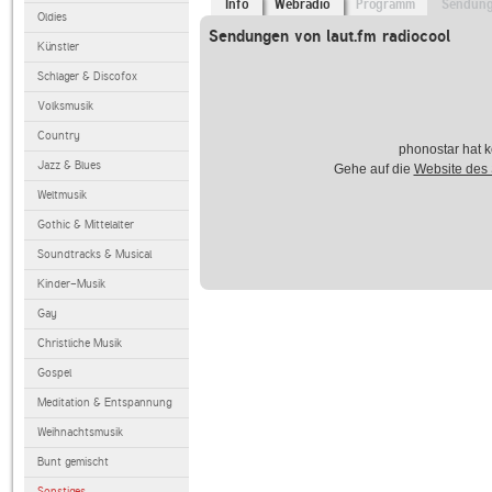
Info
Webradio
Programm
Sendun
Oldies
Sendungen von laut.fm radiocool
Künstler
Schlager & Discofox
Volksmusik
Country
phonostar hat k
Jazz & Blues
Gehe auf die
Website des
Weltmusik
Gothic & Mittelalter
Soundtracks & Musical
Kinder-Musik
Gay
Christliche Musik
Gospel
Meditation & Entspannung
Weihnachtsmusik
Bunt gemischt
Sonstiges