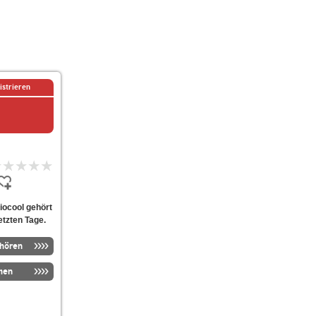
istrieren
iocool gehört
etzten Tage.
nhören
men