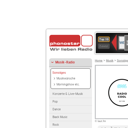
S
WDR
Top 10
Ku
2
Zuletzt
Home
>
Musik
>
Sonstig
Musik-Radio
Sonstiges
Musikwünsche
Morningshow etc.
Konzerte & Live-Musik
Pop
Dance
Black Music
© laut.fm
Rock