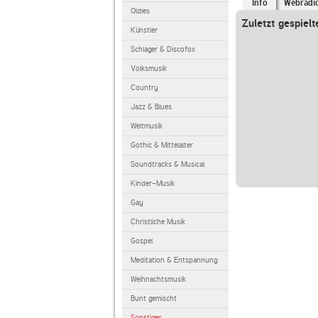
Info
Webradi
Oldies
Zuletzt gespielt
Künstler
Schlager & Discofox
Volksmusik
Country
Jazz & Blues
Weltmusik
Gothic & Mittelalter
Soundtracks & Musical
Kinder-Musik
Gay
Christliche Musik
Gospel
Meditation & Entspannung
Weihnachtsmusik
Bunt gemischt
Sonstiges