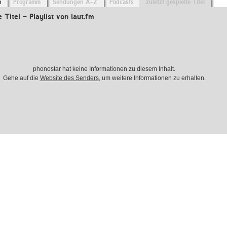
o
Programm
Sendungen A-Z
Podcasts
zuletzt gespielte Titel
e Titel - Playlist von laut.fm
phonostar hat keine Informationen zu diesem Inhalt.
Gehe auf die
Website des Senders
, um weitere Informationen zu erhalten.