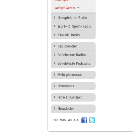
Weniger Genres
Hörspiele im Radio
Wort- & Sport-Radio
Klassik-Radio
Radiosender
Beliebteste Radios
Beliebteste Podcasts
Mein phonostar
Downloads
Hilfe & Kontakt
Newsletter
PHONOSTAR AUF