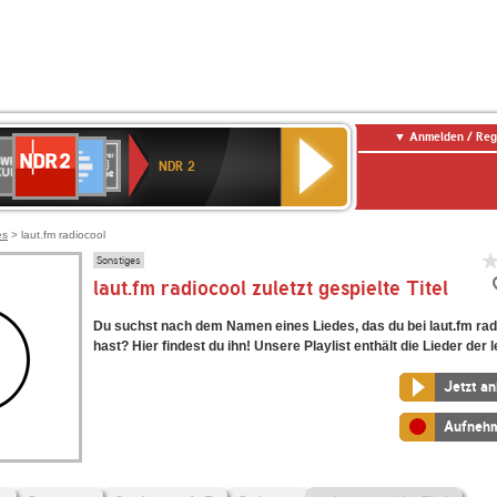
Anmelden / Reg
NDR
WR
Deutschlandfunk
SWR3
WDR
BR-
Deutschlandfunk
ANTENNE
80er
2
NDR 2
ltur
4
KLASSIK
Kultur
BAYERN
90er
OLDIE
ANTENNE
es
> laut.fm radiocool
Sonstiges
laut.fm radiocool zuletzt gespielte Titel
Du suchst nach dem Namen eines Liedes, das du bei laut.fm rad
hast? Hier findest du ihn! Unsere Playlist enthält die Lieder der l
Jetzt a
Aufneh