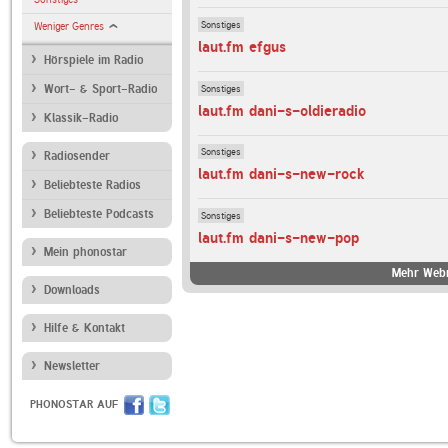
Sonstiges
Weniger Genres
laut.fm efgus
Hörspiele im Radio
Sonstiges
Wort- & Sport-Radio
laut.fm dani-s-oldieradio
Klassik-Radio
Sonstiges
Radiosender
laut.fm dani-s-new-rock
Beliebteste Radios
Beliebteste Podcasts
Sonstiges
laut.fm dani-s-new-pop
Mein phonostar
Mehr Webr
Downloads
Hilfe & Kontakt
Newsletter
PHONOSTAR AUF