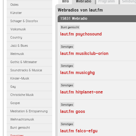
Info
Webradio
Programm
Sendun
Oldies
Webradios von laut.fm
Künstler
15831 Webradio
Schlager & Discofox
Bunt gemischt
Volksmusik
laut.fm psychosound
Country
Jazz & Blues
Sonstiges
laut.fm musikclub-orion
Weltmusik
Gothic & Mittelalter
Sonstiges
Soundtracks & Musical
laut.fm musicghg
Kinder-Musik
Sonstiges
Gay
laut.fm hitplanet-one
Christliche Musik
Gospel
Sonstiges
laut.fm goos
Meditation & Entspannung
Weihnachtsmusik
Sonstiges
Bunt gemischt
laut.fm falco-efgu
Sonstiges