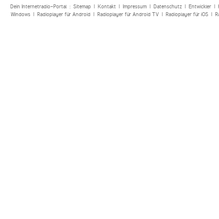
Dein Internetradio-Portal :
Sitemap
|
Kontakt
|
Impressum
|
Datenschutz
|
Entwickler
|
Windows
|
Radioplayer für Android
|
Radioplayer für Android TV
|
Radioplayer für iOS
|
R