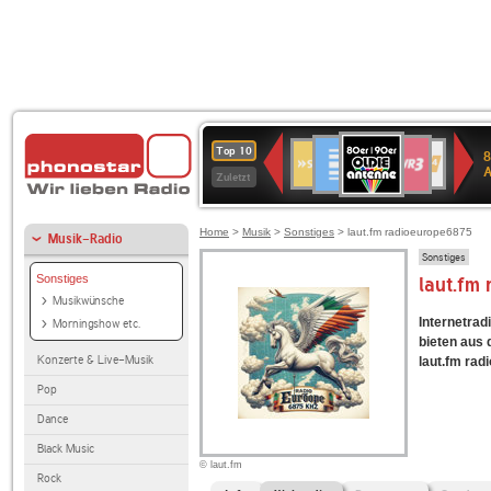
80er
Deutschlandfunk
SWR3
SWR1
WDR
NDR
Top 10
8
90er
Baden-
4
2
Zuletzt
OLDIE
Württemberg
ANTENNE
Home
>
Musik
>
Sonstiges
> laut.fm radioeurope6875
Musik-Radio
Sonstiges
Sonstiges
laut.fm
Musikwünsche
Internetrad
Morningshow etc.
bieten aus
Konzerte & Live-Musik
laut.fm rad
Pop
Dance
Black Music
© laut.fm
Rock