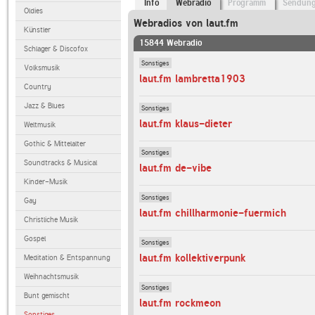
Info
Webradio
Programm
Sendun
Oldies
Webradios von laut.fm
Künstler
15844 Webradio
Schlager & Discofox
Sonstiges
Volksmusik
laut.fm lambretta1903
Country
Jazz & Blues
Sonstiges
laut.fm klaus-dieter
Weltmusik
Gothic & Mittelalter
Sonstiges
Soundtracks & Musical
laut.fm de-vibe
Kinder-Musik
Sonstiges
Gay
laut.fm chillharmonie-fuermich
Christliche Musik
Gospel
Sonstiges
laut.fm kollektiverpunk
Meditation & Entspannung
Weihnachtsmusik
Sonstiges
Bunt gemischt
laut.fm rockmeon
Sonstiges