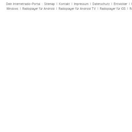
Dein Internetradio-Portal :
Sitemap
|
Kontakt
|
Impressum
|
Datenschutz
|
Entwickler
|
Windows
|
Radioplayer für Android
|
Radioplayer für Android TV
|
Radioplayer für iOS
|
R