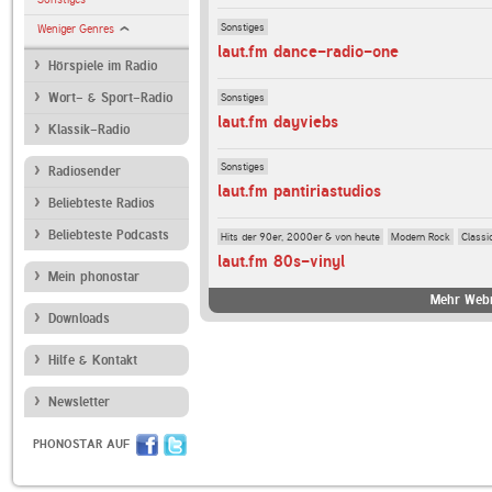
Sonstiges
Weniger Genres
laut.fm dance-radio-one
Hörspiele im Radio
Sonstiges
Wort- & Sport-Radio
laut.fm dayviebs
Klassik-Radio
Sonstiges
Radiosender
laut.fm pantiriastudios
Beliebteste Radios
Beliebteste Podcasts
Hits der 90er, 2000er & von heute
Modern Rock
Classi
laut.fm 80s-vinyl
Mein phonostar
Mehr Webr
Downloads
Hilfe & Kontakt
Newsletter
PHONOSTAR AUF