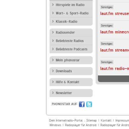
Hörspiele im Radio
Sonstiges
laut.fm streuse
Wort- & Sport-Radio
Klassik-Radio
Sonstiges
laut.fm minecr
Radiosender
Beliebteste Radios
Sonstiges
Beliebteste Podcasts
laut.fm strea
Mein phonostar
Sonstiges
laut.fm radio-
Downloads
Hilfe & Kontakt
Newsletter
PHONOSTAR AUF
Dein Internetradio-Portal :
Sitemap
|
Kontakt
|
Impressu
Windows
|
Radioplayer für Android
|
Radioplayer für Andr