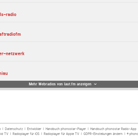
ls-radio
aftradiofm
mer-netzwerk
miau
Mehr Webradios von laut.fm anzeigen
m
|
Datenschutz
|
Entwickler
|
Handbuch phonostar-Player
|
Handbuch phonostar Radio-App
oid TV
|
Radioplayer für iOS
|
Radioplayer für Apple TV
|
GDPR-Einstellungen ändern
| © phono