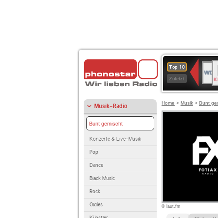
B
WDR
Top 10
K
4
Zuletzt
Home
>
Musik
>
Bunt ge
Musik-Radio
Bunt gemischt
Konzerte & Live-Musik
Pop
Dance
Black Music
Rock
Oldies
© laut.fm
Künstler