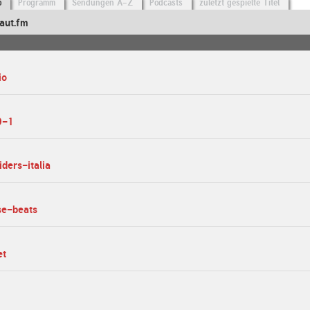
o
Programm
Sendungen A-Z
Podcasts
zuletzt gespielte Titel
aut.fm
io
0-1
iders-italia
se-beats
et