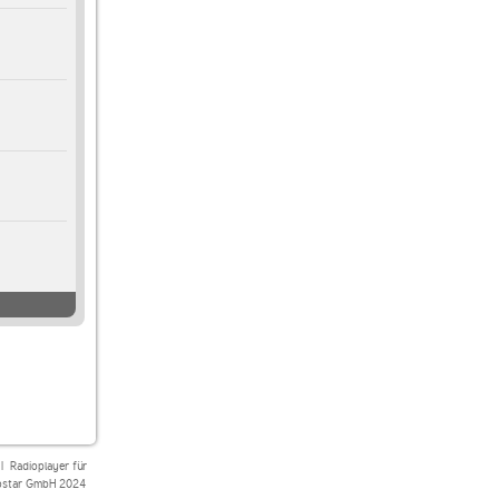
|
Radioplayer für
star GmbH 2024