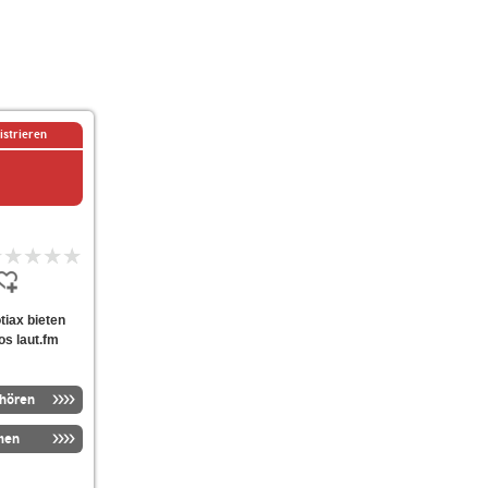
istrieren
otiax bieten
os laut.fm
nhören
men