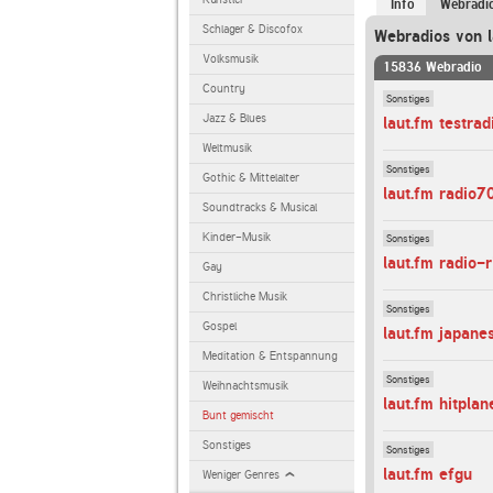
Info
Webradi
Schlager & Discofox
Webradios von l
Volksmusik
15836 Webradio
Country
Sonstiges
Jazz & Blues
laut.fm testrad
Weltmusik
Sonstiges
Gothic & Mittelalter
laut.fm radio7
Soundtracks & Musical
Kinder-Musik
Sonstiges
laut.fm radio-r
Gay
Christliche Musik
Sonstiges
Gospel
laut.fm japane
Meditation & Entspannung
Sonstiges
Weihnachtsmusik
laut.fm hitplan
Bunt gemischt
Sonstiges
Sonstiges
laut.fm efgu
Weniger Genres