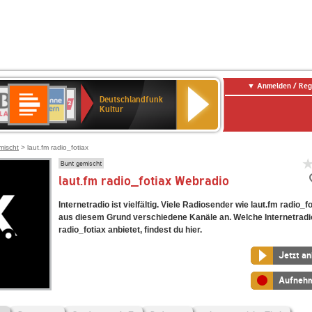
Anmelden / Reg
Deutschlandfunk
R-
ANTENNE
Deutschlandfunk
80er
SWR3
NDR
WDR
SWR
Deutschlandfunk
Kultur
LASSIK
BAYERN
90er
2
2
Kultur
Kultur
OLDIE
ANTENNE
mischt
> laut.fm radio_fotiax
Bunt gemischt
laut.fm radio_fotiax Webradio
Internetradio ist vielfältig. Viele Radiosender wie laut.fm radio_f
aus diesem Grund verschiedene Kanäle an. Welche Internetradi
radio_fotiax anbietet, findest du hier.
Jetzt a
Aufneh