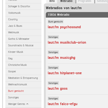
Info
Webradio
Programm
Sendun
Schlager & Discofox
Webradios von laut.fm
Volksmusik
15836 Webradio
Country
Bunt gemischt
Jazz & Blues
laut.fm psychosound
Weltmusik
Sonstiges
Gothic & Mittelalter
laut.fm musikclub-orion
Soundtracks & Musical
Kinder-Musik
Sonstiges
laut.fm musicghg
Gay
Christliche Musik
Sonstiges
Gospel
laut.fm hitplanet-one
Meditation & Entspannung
Sonstiges
Weihnachtsmusik
laut.fm goos
Bunt gemischt
Sonstiges
Sonstiges
laut.fm falco-efgu
Weniger Genres