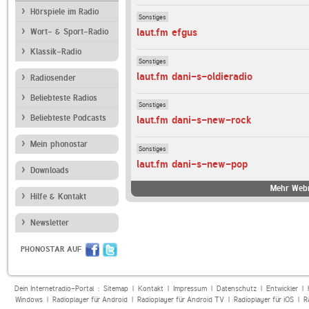
Hörspiele im Radio
Sonstiges
laut.fm efgus
Wort- & Sport-Radio
Klassik-Radio
Sonstiges
laut.fm dani-s-oldieradio
Radiosender
Beliebteste Radios
Sonstiges
Beliebteste Podcasts
laut.fm dani-s-new-rock
Mein phonostar
Sonstiges
laut.fm dani-s-new-pop
Downloads
Mehr Webr
Hilfe & Kontakt
Newsletter
PHONOSTAR AUF
Dein Internetradio-Portal :
Sitemap
|
Kontakt
|
Impressum
|
Datenschutz
|
Entwickler
|
Windows
|
Radioplayer für Android
|
Radioplayer für Android TV
|
Radioplayer für iOS
|
R