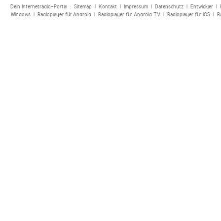
Dein Internetradio-Portal :
Sitemap
|
Kontakt
|
Impressum
|
Datenschutz
|
Entwickler
|
Windows
|
Radioplayer für Android
|
Radioplayer für Android TV
|
Radioplayer für iOS
|
R