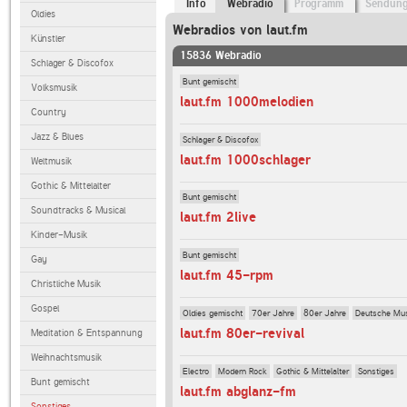
Info
Webradio
Programm
Sendun
Oldies
Webradios von laut.fm
Künstler
15836 Webradio
Schlager & Discofox
Bunt gemischt
Volksmusik
laut.fm 1000melodien
Country
Jazz & Blues
Schlager & Discofox
laut.fm 1000schlager
Weltmusik
Gothic & Mittelalter
Bunt gemischt
Soundtracks & Musical
laut.fm 2live
Kinder-Musik
Bunt gemischt
Gay
laut.fm 45-rpm
Christliche Musik
Gospel
Oldies gemischt
70er Jahre
80er Jahre
Deutsche Mu
laut.fm 80er-revival
Meditation & Entspannung
Weihnachtsmusik
Electro
Modern Rock
Gothic & Mittelalter
Sonstiges
Bunt gemischt
laut.fm abglanz-fm
Sonstiges