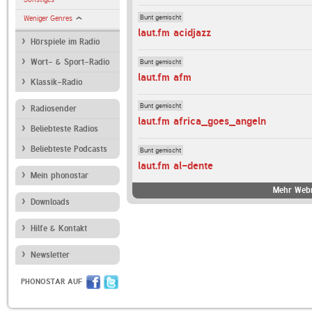
Bunt gemischt
Weniger Genres
laut.fm acidjazz
Hörspiele im Radio
Bunt gemischt
Wort- & Sport-Radio
laut.fm afm
Klassik-Radio
Bunt gemischt
Radiosender
laut.fm africa_goes_angeln
Beliebteste Radios
Beliebteste Podcasts
Bunt gemischt
laut.fm al-dente
Mein phonostar
Mehr Webr
Downloads
Hilfe & Kontakt
Newsletter
PHONOSTAR AUF