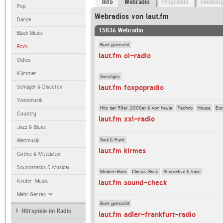
Info
Webradio
Programm
Sendun
Pop
Webradios von laut.fm
Dance
15836 Webradio
Black Music
Bunt gemischt
Rock
laut.fm oi-radio
Oldies
Künstler
Sonstiges
laut.fm foxpopradio
Schlager & Discofox
Volksmusik
Hits der 90er, 2000er & von heute
Techno
House
Eur
Country
laut.fm xxl-radio
Jazz & Blues
Soul & Funk
Weltmusik
laut.fm kirmes
Gothic & Mittelalter
Soundtracks & Musical
Modern Rock
Classic Rock
Alternative & Indie
Kinder-Musik
laut.fm sound-check
Mehr Genres
Bunt gemischt
Hörspiele im Radio
laut.fm adler-frankfurt-radio