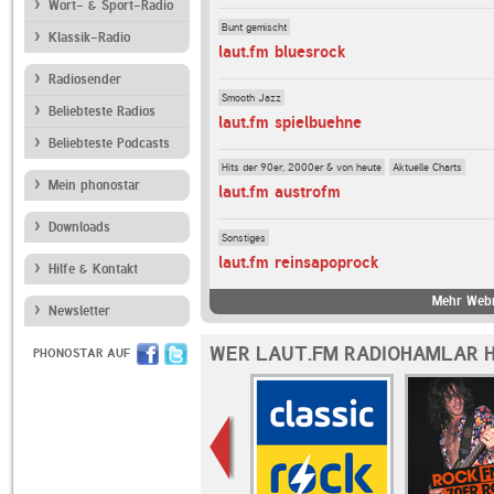
Wort- & Sport-Radio
Bunt gemischt
Klassik-Radio
laut.fm bluesrock
Radiosender
Smooth Jazz
Beliebteste Radios
laut.fm spielbuehne
Beliebteste Podcasts
Hits der 90er, 2000er & von heute
Aktuelle Charts
Mein phonostar
laut.fm austrofm
Downloads
Sonstiges
laut.fm reinsapoprock
Hilfe & Kontakt
Mehr Webr
Newsletter
WER LAUT.FM RADIOHAMLAR H
PHONOSTAR AUF