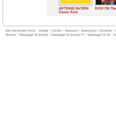
Bayern 1
ANTENNE BAYERN
ROCK FM 70e
Classic Rock
Dein Internetradio-Portal :
Sitemap
|
Kontakt
|
Impressum
|
Datenschutz
|
Entwickler
|
Windows
|
Radioplayer für Android
|
Radioplayer für Android TV
|
Radioplayer für iOS
|
R