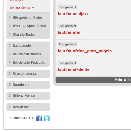
Bunt gemischt
Weniger Genres
laut.fm acidjazz
Hörspiele im Radio
Bunt gemischt
Wort- & Sport-Radio
laut.fm afm
Klassik-Radio
Bunt gemischt
Radiosender
laut.fm africa_goes_angeln
Beliebteste Radios
Beliebteste Podcasts
Bunt gemischt
laut.fm al-dente
Mein phonostar
Mehr Webr
Downloads
Hilfe & Kontakt
Newsletter
PHONOSTAR AUF