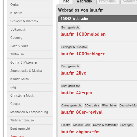
Info
Webradio
Programm
Sendun
Oldies
Webradios von laut.fm
Künstler
15842 Webradio
Schlager & Discofox
Bunt gemischt
Volksmusik
laut.fm 1000melodien
Country
Jazz & Blues
Schlager & Discofox
laut.fm 1000schlager
Weltmusik
Gothic & Mittelalter
Bunt gemischt
Soundtracks & Musical
laut.fm 2live
Kinder-Musik
Bunt gemischt
Gay
laut.fm 45-rpm
Christliche Musik
Gospel
Oldies gemischt
70er Jahre
80er Jahre
Deutsche Mu
laut.fm 80er-revival
Meditation & Entspannung
Weihnachtsmusik
Electro
Modern Rock
Gothic & Mittelalter
Sonstiges
Bunt gemischt
laut.fm abglanz-fm
Sonstiges