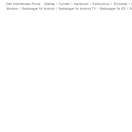
Dein Internetradio-Portal :
Sitemap
|
Kontakt
|
Impressum
|
Datenschutz
|
Entwickler
|
Windows
|
Radioplayer für Android
|
Radioplayer für Android TV
|
Radioplayer für iOS
|
R