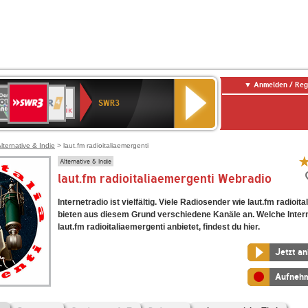
Anmelden / Reg
SWR3
0er
WDR
chlandfunk
NDR
BR-
SWR
SWR3
0er
4
2
KLASSIK
Kultur
LDIE
NTENNE
lternative & Indie
> laut.fm radioitaliaemergenti
Alternative & Indie
laut.fm radioitaliaemergenti Webradio
Internetradio ist vielfältig. Viele Radiosender wie laut.fm radioit
bieten aus diesem Grund verschiedene Kanäle an. Welche Inter
laut.fm radioitaliaemergenti anbietet, findest du hier.
Jetzt a
Aufneh