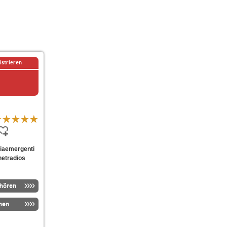
istrieren
aliaemergenti
netradios
nhören
men