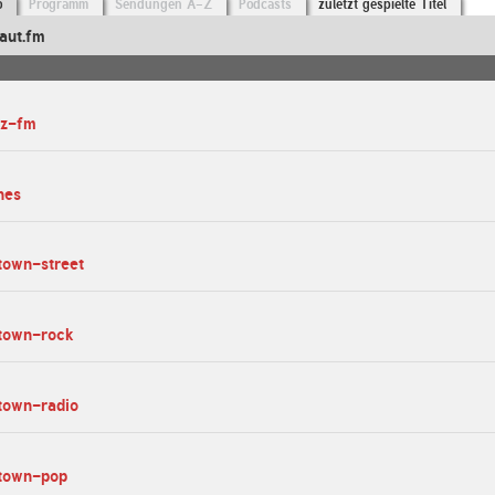
o
Programm
Sendungen A-Z
Podcasts
zuletzt gespielte Titel
aut.fm
rz-fm
nes
town-street
-town-rock
town-radio
-town-pop