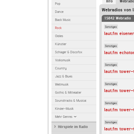
Info
Webradi
Pop
Webradios von l
Dance
15842 Webradio
Black Music
Sonstiges
Rock
laut.fm eisene
Oldies
Künstler
Sonstiges
laut.fm echoto
Schlager & Discofox
Volksmusik
Sonstiges
Country
laut.fm tower-
Jazz & Blues
Sonstiges
Weltmusik
laut.fm tower
Gothic & Mittelalter
Soundtracks & Musical
Sonstiges
Kinder-Musik
laut.fm tower-
Mehr Genres
Sonstiges
Hörspiele im Radio
laut.fm tower