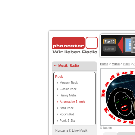
8
Deuts
Top 10
9
Zuletzt
O
A
Home
>
Musik
>
Rock
>
A
Musik-Radio
Rock
Modern Rock
Classic Rock
Heavy Metal
Alternative & Indie
Hard Rock
Rock'n'Roll
Punk & Ska
© laut.fm
Konzerte & Live-Musik