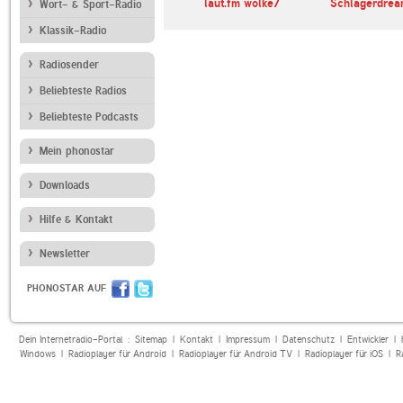
laut.fm wolke7
Schlagerdrea
Wort- & Sport-Radio
Klassik-Radio
Radiosender
Beliebteste Radios
Beliebteste Podcasts
Mein phonostar
Downloads
Hilfe & Kontakt
Newsletter
PHONOSTAR AUF
Dein Internetradio-Portal :
Sitemap
|
Kontakt
|
Impressum
|
Datenschutz
|
Entwickler
|
Windows
|
Radioplayer für Android
|
Radioplayer für Android TV
|
Radioplayer für iOS
|
R