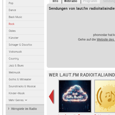
Info
Webradio
Programm
Sendun
Pop
Sendungen von laut.fm radioitaliaindie
Dance
Black Music
Rock
Oldies
phonostar hat k
Künstler
Gehe auf die
Website des
Schlager & Discofox
Volksmusik
Country
Jazz & Blues
Weltmusik
WER LAUT.FM RADIOITALIAIND
Gothic & Mittelalter
Soundtracks & Musical
Kinder-Musik
Mehr Genres
Hörspiele im Radio