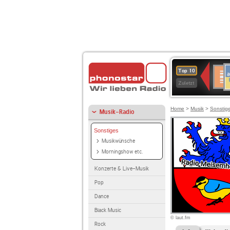
A
Deuts
Top 10
B
Kultu
Zuletzt
Home
>
Musik
>
Sonstig
Musik-Radio
Sonstiges
Musikwünsche
Morningshow etc.
Konzerte & Live-Musik
Pop
Dance
Black Music
© laut.fm
Rock