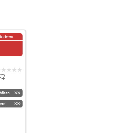
istrieren
nhören
men