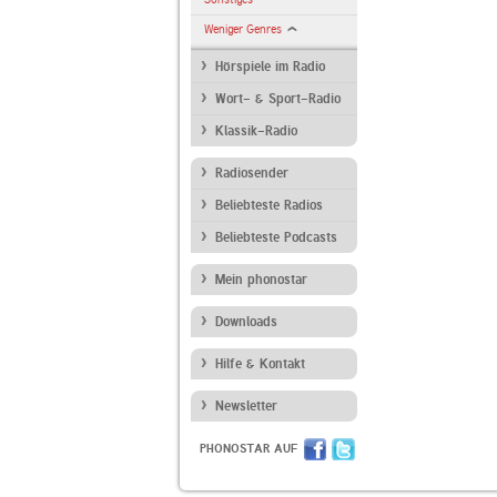
Weniger Genres
Hörspiele im Radio
Wort- & Sport-Radio
Klassik-Radio
Radiosender
Beliebteste Radios
Beliebteste Podcasts
Mein phonostar
Downloads
Hilfe & Kontakt
Newsletter
PHONOSTAR AUF