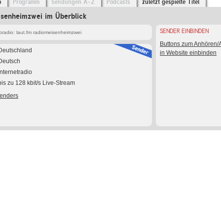
o
Programm
Sendungen A-Z
Podcasts
zuletzt gespielte Titel
isenheimzwei im Überblick
SENDER EINBINDEN
radio: laut.fm radiomeisenheimzwei
Buttons zum Anhören
Deutschland
in Website einbinden
Deutsch
Internetradio
bis zu 128 kbit/s Live-Stream
Senders