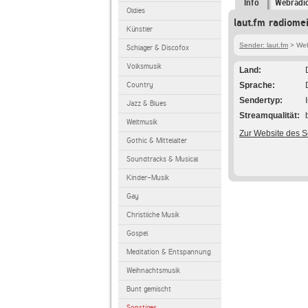
Info
Webradi
Oldies
laut.fm radiome
Künstler
Sender: laut.fm
> Web
Schlager & Discofox
Volksmusik
Land
Country
Sprache
Sendertyp
Jazz & Blues
Streamqualität
Weltmusik
Zur Website des 
Gothic & Mittelalter
Soundtracks & Musical
Kinder-Musik
Gay
Christliche Musik
Gospel
Meditation & Entspannung
Weihnachtsmusik
Bunt gemischt
Sonstiges