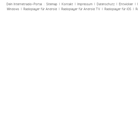
Dein Internetradio-Portal :
Sitemap
|
Kontakt
|
Impressum
|
Datenschutz
|
Entwickler
|
Windows
|
Radioplayer für Android
|
Radioplayer für Android TV
|
Radioplayer für iOS
|
R