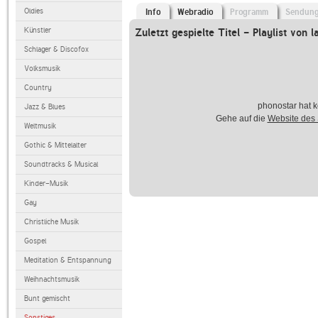
Oldies
Info
Webradio
Programm
Sendun
Künstler
Zuletzt gespielte Titel - Playlist von l
Schlager & Discofox
Volksmusik
Country
phonostar hat k
Jazz & Blues
Gehe auf die
Website des
Weltmusik
Gothic & Mittelalter
Soundtracks & Musical
Kinder-Musik
Gay
Christliche Musik
Gospel
Meditation & Entspannung
Weihnachtsmusik
Bunt gemischt
Sonstiges