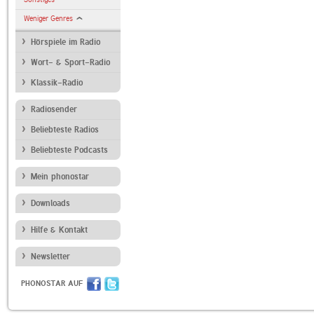
Weniger Genres
Hörspiele im Radio
Wort- & Sport-Radio
Klassik-Radio
Radiosender
Beliebteste Radios
Beliebteste Podcasts
Mein phonostar
Downloads
Hilfe & Kontakt
Newsletter
PHONOSTAR AUF