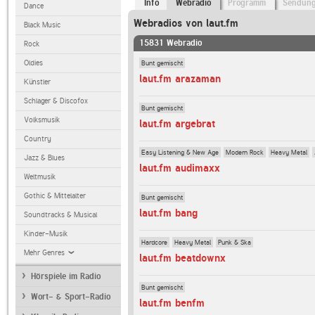
Info
Webradio
Programm
Sendun
Dance
Webradios von laut.fm
Black Music
15831 Webradio
Rock
Bunt gemischt
Oldies
laut.fm arazaman
Künstler
Schlager & Discofox
Bunt gemischt
Volksmusik
laut.fm argebrat
Country
Easy Listening & New Age
Modern Rock
Heavy Metal
Jazz & Blues
laut.fm audimaxx
Weltmusik
Gothic & Mittelalter
Bunt gemischt
laut.fm bang
Soundtracks & Musical
Kinder-Musik
Hardcore
Heavy Metal
Punk & Ska
Mehr Genres
laut.fm beatdownx
Hörspiele im Radio
Bunt gemischt
Wort- & Sport-Radio
laut.fm benfm