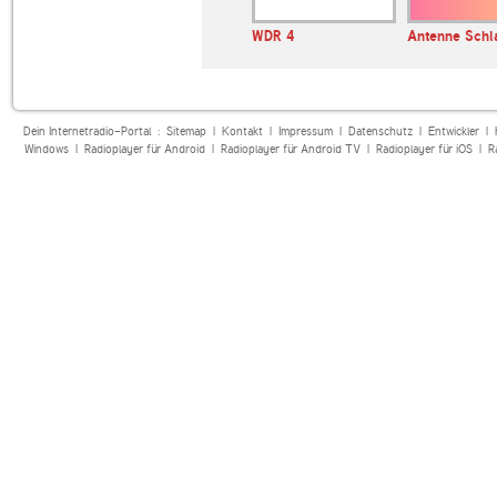
WDR 4
Antenne Schl
Dein Internetradio-Portal :
Sitemap
|
Kontakt
|
Impressum
|
Datenschutz
|
Entwickler
|
Windows
|
Radioplayer für Android
|
Radioplayer für Android TV
|
Radioplayer für iOS
|
R