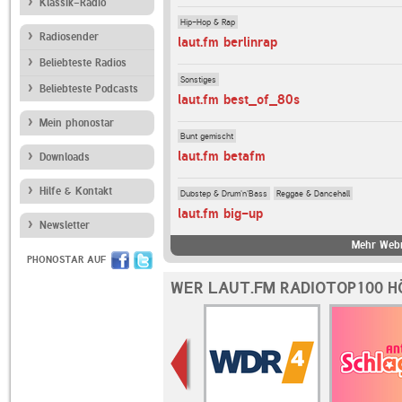
Klassik-Radio
Hip-Hop & Rap
Radiosender
laut.fm berlinrap
Beliebteste Radios
Sonstiges
Beliebteste Podcasts
laut.fm best_of_80s
Mein phonostar
Bunt gemischt
laut.fm betafm
Downloads
Hilfe & Kontakt
Dubstep & Drum'n'Bass
Reggae & Dancehall
laut.fm big-up
Newsletter
Mehr Webr
PHONOSTAR AUF
WER LAUT.FM RADIOTOP100 H