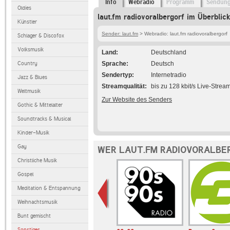
Info
Webradio
Programm
Sendun
Oldies
laut.fm radiovoralbergorf im Überblick
Künstler
Sender: laut.fm
> Webradio: laut.fm radiovoralbergorf
Schlager & Discofox
Volksmusik
Land
Deutschland
Country
Sprache
Deutsch
Sendertyp
Internetradio
Jazz & Blues
Streamqualität
bis zu 128 kbit/s Live-Strea
Weltmusik
Zur Website des Senders
Gothic & Mittelalter
Soundtracks & Musical
Kinder-Musik
Gay
WER LAUT.FM RADIOVORALBE
Christliche Musik
Gospel
Meditation & Entspannung
Weihnachtsmusik
Bunt gemischt
Sonstiges