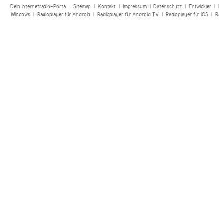
Dein Internetradio-Portal :
Sitemap
|
Kontakt
|
Impressum
|
Datenschutz
|
Entwickler
|
Windows
|
Radioplayer für Android
|
Radioplayer für Android TV
|
Radioplayer für iOS
|
R