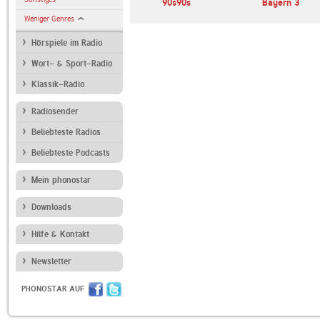
90s90s
Bayern 3
Weniger Genres
Hörspiele im Radio
Wort- & Sport-Radio
Klassik-Radio
Radiosender
Beliebteste Radios
Beliebteste Podcasts
Mein phonostar
Downloads
Hilfe & Kontakt
Newsletter
PHONOSTAR AUF