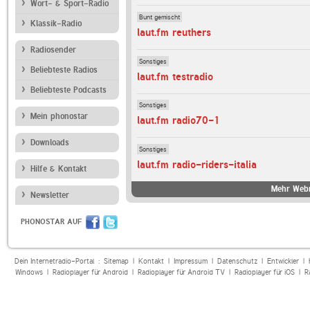
Wort- & Sport-Radio
Bunt gemischt
Klassik-Radio
laut.fm reuthers
Radiosender
Sonstiges
Beliebteste Radios
laut.fm testradio
Beliebteste Podcasts
Sonstiges
Mein phonostar
laut.fm radio70-1
Downloads
Sonstiges
laut.fm radio-riders-italia
Hilfe & Kontakt
Mehr Webr
Newsletter
PHONOSTAR AUF
Dein Internetradio-Portal :
Sitemap
|
Kontakt
|
Impressum
|
Datenschutz
|
Entwickler
|
Windows
|
Radioplayer für Android
|
Radioplayer für Android TV
|
Radioplayer für iOS
|
R