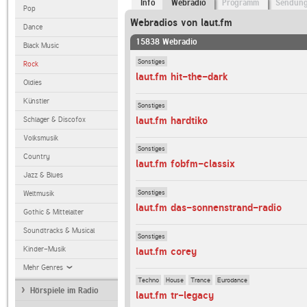
Info
Webradio
Programm
Sendun
Pop
Webradios von laut.fm
Dance
15838 Webradio
Black Music
Sonstiges
Rock
laut.fm hit-the-dark
Oldies
Künstler
Sonstiges
laut.fm hardtiko
Schlager & Discofox
Volksmusik
Sonstiges
Country
laut.fm fobfm-classix
Jazz & Blues
Sonstiges
Weltmusik
laut.fm das-sonnenstrand-radio
Gothic & Mittelalter
Soundtracks & Musical
Sonstiges
Kinder-Musik
laut.fm corey
Mehr Genres
Techno
House
Trance
Eurodance
Hörspiele im Radio
laut.fm tr-legacy