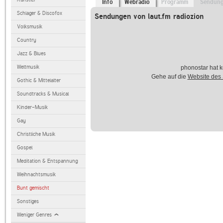
Info
Webradio
Programm
Sendun
Schlager & Discofox
Sendungen von laut.fm radiozion
Volksmusik
Country
Jazz & Blues
Weltmusik
phonostar hat k
Gehe auf die
Website des
Gothic & Mittelalter
Soundtracks & Musical
Kinder-Musik
Gay
Christliche Musik
Gospel
Meditation & Entspannung
Weihnachtsmusik
Bunt gemischt
Sonstiges
Weniger Genres