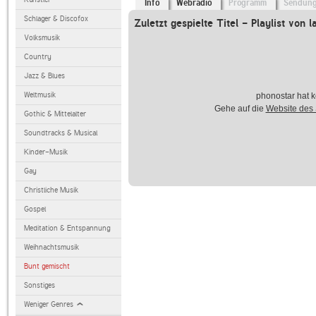
Info
Webradio
Programm
Sendun
Schlager & Discofox
Zuletzt gespielte Titel - Playlist von l
Volksmusik
Country
Jazz & Blues
Weltmusik
phonostar hat k
Gehe auf die
Website des
Gothic & Mittelalter
Soundtracks & Musical
Kinder-Musik
Gay
Christliche Musik
Gospel
Meditation & Entspannung
Weihnachtsmusik
Bunt gemischt
Sonstiges
Weniger Genres