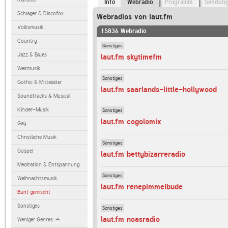
Info
Webradio
Programm
Sendun
Schlager & Discofox
Webradios von laut.fm
Volksmusik
15836 Webradio
Country
Sonstiges
Jazz & Blues
laut.fm skytimefm
Weltmusik
Sonstiges
Gothic & Mittelalter
laut.fm saarlands-little-hollywood
Soundtracks & Musical
Kinder-Musik
Sonstiges
laut.fm cogolomix
Gay
Christliche Musik
Sonstiges
Gospel
laut.fm bettybizarreradio
Meditation & Entspannung
Sonstiges
Weihnachtsmusik
laut.fm renepimmelbude
Bunt gemischt
Sonstiges
Sonstiges
laut.fm noasradio
Weniger Genres