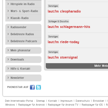
Hörspiele im Radio
Sonstiges
laut.fm cleopharadio
Wort- & Sport-Radio
Klassik-Radio
Schlager & Discofox
laut.fm schlagermann-hits
Radiosender
Beliebteste Radios
Sonstiges
Beliebteste Podcasts
laut.fm riede-today
Mein phonostar
Sonstiges
laut.fm stoersignal
Downloads
Mehr Webr
Hilfe & Kontakt
Newsletter
PHONOSTAR AUF
Dein Internetradio-Portal :
Sitemap
|
Kontakt
|
Impressum
|
Datenschutz
|
Entwickler
|
Windows
|
Radioplayer für Android
|
Radioplayer für Android TV
|
Radioplayer für iOS
|
R