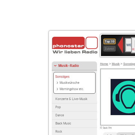
B
WDR
Top 10
K
4
Zuletzt
Home
>
Musik
>
Sonstig
Musik-Radio
Sonstiges
Musikwünsche
Morningshow etc.
Konzerte & Live-Musik
Pop
Dance
Black Music
© laut.fm
Rock