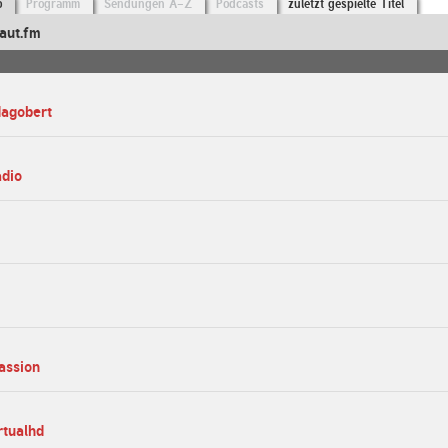
o
Programm
Sendungen A-Z
Podcasts
zuletzt gespielte Titel
aut.fm
dagobert
adio
assion
rtualhd