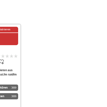
istrieren
bieten aus
ut.fm raidfm
nhören
men