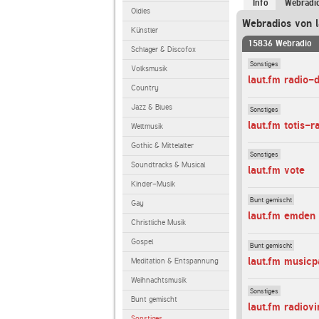
Info
Webradi
Oldies
Webradios von l
Künstler
15836 Webradio
Schlager & Discofox
Sonstiges
Volksmusik
laut.fm radio-
Country
Jazz & Blues
Sonstiges
laut.fm totis-r
Weltmusik
Gothic & Mittelalter
Sonstiges
Soundtracks & Musical
laut.fm vote
Kinder-Musik
Bunt gemischt
Gay
laut.fm emden
Christliche Musik
Gospel
Bunt gemischt
laut.fm musicp
Meditation & Entspannung
Weihnachtsmusik
Sonstiges
Bunt gemischt
laut.fm radiovi
Sonstiges