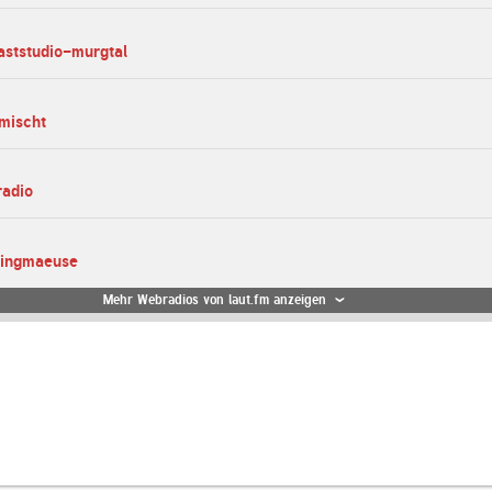
aststudio-murgtal
emischt
radio
singmaeuse
Mehr Webradios von laut.fm anzeigen