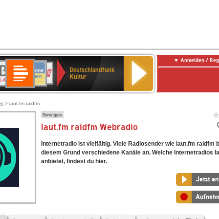
Anmelden / Reg
Deutschlandfunk
R-
ANTENNE
Deutschlandfunk
80er
SWR3
NDR
WDR
SWR
Deutschlandfunk
Kultur
LASSIK
BAYERN
90er
2
2
Kultur
Kultur
OLDIE
ANTENNE
es
> laut.fm raidfm
Sonstiges
laut.fm raidfm Webradio
Internetradio ist vielfältig. Viele Radiosender wie laut.fm raidfm 
diesem Grund verschiedene Kanäle an. Welche Internetradios la
anbietet, findest du hier.
Jetzt a
Aufneh