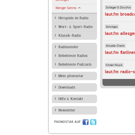
Schlager & Discofox
Weniger Genres
laut.fm broadc
Hörspiele im Radio
Sonstiges
Wort- & Sport-Radio
laut.fm allesg
Klassik-Radio
Aktuelle Charts
Radiosender
laut.fm flatline
Beliebteste Radios
Beliebteste Podcasts
Kinder-Musik
laut.fm radio-
Mein phonostar
Downloads
Hilfe & Kontakt
Newsletter
PHONOSTAR AUF