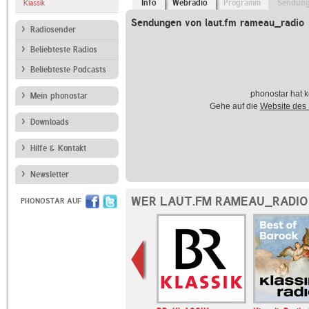
Info
Webradio
Programm
Sendun
Klassik
Sendungen von laut.fm rameau_radio
Radiosender
Beliebteste Radios
Beliebteste Podcasts
phonostar hat k
Mein phonostar
Gehe auf die
Website des
Downloads
Hilfe & Kontakt
Newsletter
WER LAUT.FM RAMEAU_RADIO
PHONOSTAR AUF