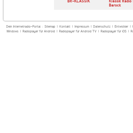
o 3
SRF 2 Kultur
BR-KLASSIK
Klassik Radio 
Barock
Dein Internetradio-Portal :
Sitemap
|
Kontakt
|
Impressum
|
Datenschutz
|
Entwickler
|
Windows
|
Radioplayer für Android
|
Radioplayer für Android TV
|
Radioplayer für iOS
|
R