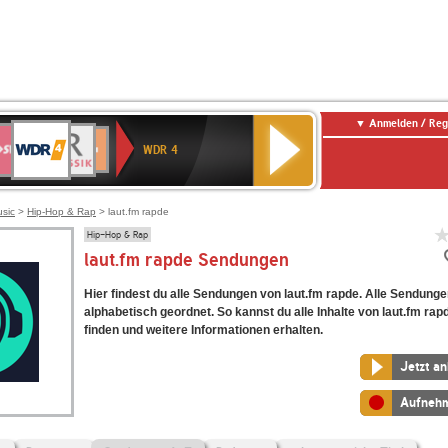
Anmelden / Reg
WDR
WR3
BR-
Deutschlandfunk
NDR
Deutschlandfunk
SWR
4
WDR 4
KLASSIK
2
Kultur
Kultur
E
ENNE
usic
>
Hip-Hop & Rap
> laut.fm rapde
Hip-Hop & Rap
laut.fm rapde Sendungen
Hier findest du alle Sendungen von laut.fm rapde. Alle Sendunge
alphabetisch geordnet. So kannst du alle Inhalte von laut.fm rap
finden und weitere Informationen erhalten.
Jetzt a
Aufneh