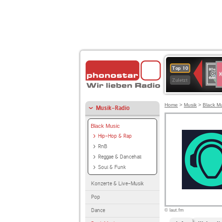
S
80er
Top 10
90er
Zuletzt
OLDI
ANT
Home
>
Musik
>
Black M
Musik-Radio
Black Music
Hip-Hop & Rap
RnB
Reggae & Dancehall
Soul & Funk
Konzerte & Live-Musik
Pop
Dance
© laut.fm