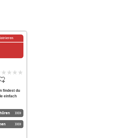
istrieren
n findest du
de einfach
nhören
men