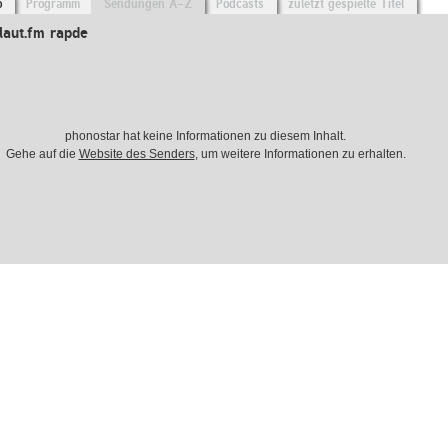
o
Programm
Sendungen A-Z
Podcasts
zuletzt gespielte Titel
laut.fm rapde
phonostar hat keine Informationen zu diesem Inhalt.
Gehe auf die
Website des Senders
, um weitere Informationen zu erhalten.