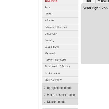
Black Music
Info
Webradi
Rock
Sendungen von 
Oldies
Künstler
Schlager & Discofox
Volksmusik
Country
Jazz & Blues
Weltmusik
Gothic & Mittelalter
Soundtracks & Musical
Kinder-Musik
Mehr Genres
Hörspiele im Radio
Wort- & Sport-Radio
Klassik-Radio