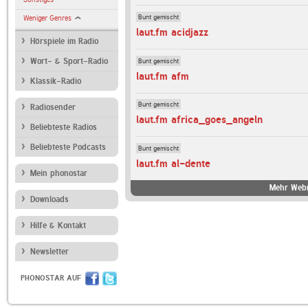
Bunt gemischt
Weniger Genres
laut.fm acidjazz
Hörspiele im Radio
Bunt gemischt
Wort- & Sport-Radio
laut.fm afm
Klassik-Radio
Bunt gemischt
Radiosender
laut.fm africa_goes_angeln
Beliebteste Radios
Beliebteste Podcasts
Bunt gemischt
laut.fm al-dente
Mein phonostar
Mehr Webr
Downloads
Hilfe & Kontakt
Newsletter
PHONOSTAR AUF