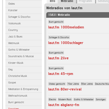
Info
Webradio
Programm
Sendun
Oldies
Webradios von laut.fm
Künstler
15831 Webradio
Schlager & Discofox
Bunt gemischt
Volksmusik
laut.fm 1000melodien
Country
Jazz & Blues
Schlager & Discofox
laut.fm 1000schlager
Weltmusik
Gothic & Mittelalter
Bunt gemischt
Soundtracks & Musical
laut.fm 2live
Kinder-Musik
Bunt gemischt
Gay
laut.fm 45-rpm
Christliche Musik
Gospel
Oldies gemischt
70er Jahre
80er Jahre
Deutsche Mu
laut.fm 80er-revival
Meditation & Entspannung
Weihnachtsmusik
Electro
Modern Rock
Gothic & Mittelalter
Sonstiges
Bunt gemischt
laut.fm abglanz-fm
Sonstiges