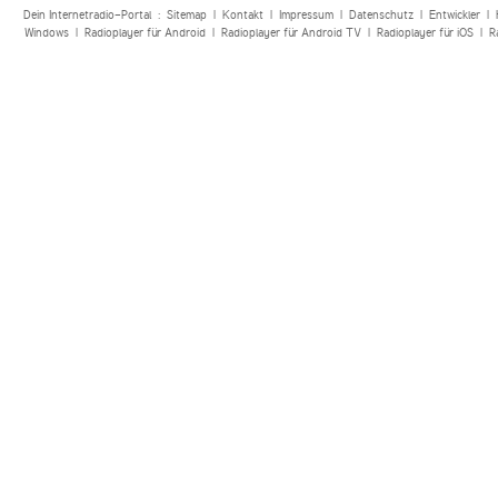
Dein Internetradio-Portal :
Sitemap
|
Kontakt
|
Impressum
|
Datenschutz
|
Entwickler
|
Windows
|
Radioplayer für Android
|
Radioplayer für Android TV
|
Radioplayer für iOS
|
R