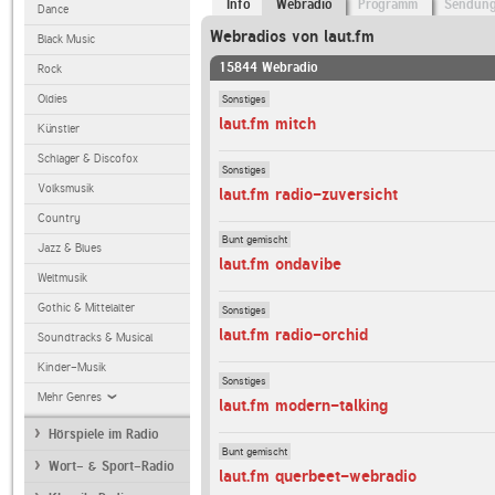
Info
Webradio
Programm
Sendun
Dance
Webradios von laut.fm
Black Music
15844 Webradio
Rock
Sonstiges
Oldies
laut.fm mitch
Künstler
Schlager & Discofox
Sonstiges
Volksmusik
laut.fm radio-zuversicht
Country
Bunt gemischt
Jazz & Blues
laut.fm ondavibe
Weltmusik
Gothic & Mittelalter
Sonstiges
laut.fm radio-orchid
Soundtracks & Musical
Kinder-Musik
Sonstiges
Mehr Genres
laut.fm modern-talking
Hörspiele im Radio
Bunt gemischt
Wort- & Sport-Radio
laut.fm querbeet-webradio