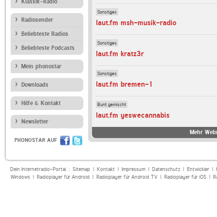
Klassik-Radio
Sonstiges
Radiosender
laut.fm msh-musik-radio
Beliebteste Radios
Sonstiges
Beliebteste Podcasts
laut.fm kratz3r
Mein phonostar
Sonstiges
laut.fm bremen-1
Downloads
Hilfe & Kontakt
Bunt gemischt
laut.fm yeswecannabis
Newsletter
Mehr Webr
PHONOSTAR AUF
Dein Internetradio-Portal :
Sitemap
|
Kontakt
|
Impressum
|
Datenschutz
|
Entwickler
|
Windows
|
Radioplayer für Android
|
Radioplayer für Android TV
|
Radioplayer für iOS
|
R