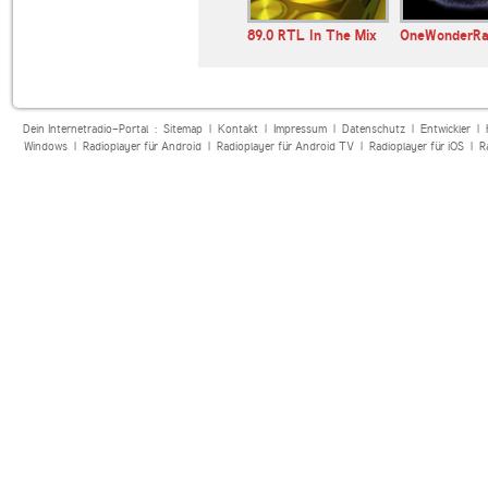
E 107.7
89.0 RTL
89.0 RTL In The Mix
OneWonderRa
Dein Internetradio-Portal :
Sitemap
|
Kontakt
|
Impressum
|
Datenschutz
|
Entwickler
|
Windows
|
Radioplayer für Android
|
Radioplayer für Android TV
|
Radioplayer für iOS
|
R