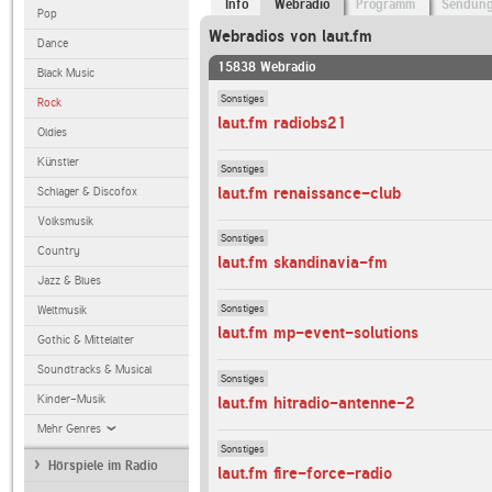
Info
Webradio
Programm
Sendun
Pop
Webradios von laut.fm
Dance
15838 Webradio
Black Music
Sonstiges
Rock
laut.fm radiobs21
Oldies
Künstler
Sonstiges
laut.fm renaissance-club
Schlager & Discofox
Volksmusik
Sonstiges
Country
laut.fm skandinavia-fm
Jazz & Blues
Sonstiges
Weltmusik
laut.fm mp-event-solutions
Gothic & Mittelalter
Soundtracks & Musical
Sonstiges
Kinder-Musik
laut.fm hitradio-antenne-2
Mehr Genres
Sonstiges
Hörspiele im Radio
laut.fm fire-force-radio