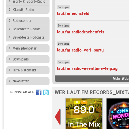
Wort- & Sport-Radio
Sonstiges
Klassik-Radio
laut.fm eichsfeld
Radiosender
Sonstiges
Beliebteste Radios
laut.fm radiodrachenfels
Beliebteste Podcasts
Sonstiges
Mein phonostar
laut.fm radio-vari-party
Downloads
Sonstiges
laut.fm radio-eventtime-leipzig
Hilfe & Kontakt
Mehr Webr
Newsletter
WER LAUT.FM RECORDS_MIXT
PHONOSTAR AUF