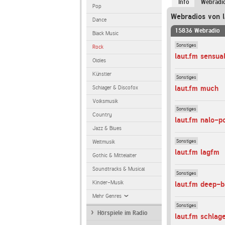
Info
Webradi
Pop
Webradios von l
Dance
15836 Webradio
Black Music
Sonstiges
Rock
laut.fm sensua
Oldies
Künstler
Sonstiges
laut.fm much
Schlager & Discofox
Volksmusik
Sonstiges
Country
laut.fm nalo-p
Jazz & Blues
Sonstiges
Weltmusik
laut.fm lagfm
Gothic & Mittelalter
Soundtracks & Musical
Sonstiges
Kinder-Musik
laut.fm deep-
Mehr Genres
Sonstiges
Hörspiele im Radio
laut.fm schlag