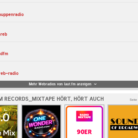
huppenradio
oreb
ndfm
web-radio
Mehr Webradios von laut.fm anzeigen
M RECORDS_MIXTAPE HÖRT, HÖRT AUCH
Seite