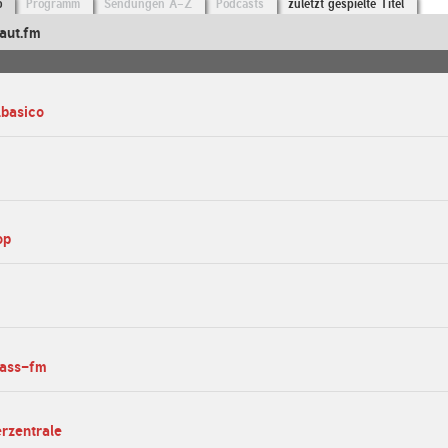
o
Programm
Sendungen A-Z
Podcasts
zuletzt gespielte Titel
aut.fm
lbasico
op
bass-fm
erzentrale