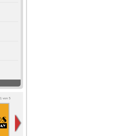
1
von
5