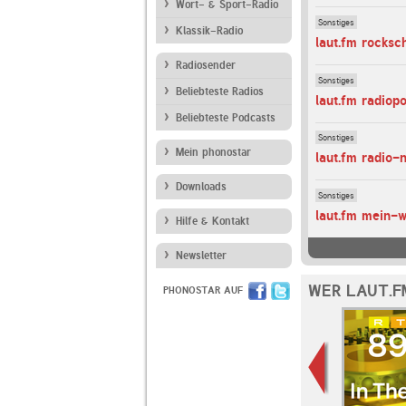
Wort- & Sport-Radio
Sonstiges
Klassik-Radio
laut.fm rocksc
Radiosender
Sonstiges
Beliebteste Radios
laut.fm radiop
Beliebteste Podcasts
Sonstiges
Mein phonostar
laut.fm radio-
Downloads
Sonstiges
laut.fm mein-
Hilfe & Kontakt
Newsletter
WER LAUT.F
PHONOSTAR AUF