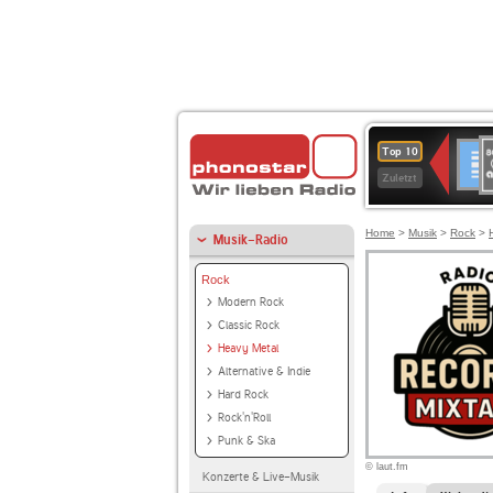
8
Deuts
Top 10
9
Zuletzt
O
A
Home
>
Musik
>
Rock
>
Musik-Radio
Rock
Modern Rock
Classic Rock
Heavy Metal
Alternative & Indie
Hard Rock
Rock'n'Roll
Punk & Ska
© laut.fm
Konzerte & Live-Musik