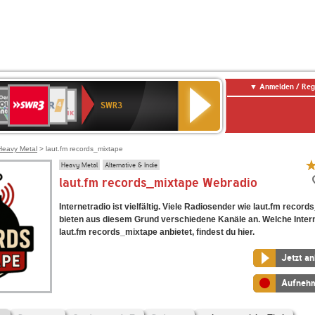
Anmelden / Reg
SWR3
0er
WDR
chlandfunk
NDR
BR-
SWR
SWR3
0er
4
2
KLASSIK
Kultur
LDIE
NTENNE
Heavy Metal
> laut.fm records_mixtape
Heavy Metal
Alternative & Indie
laut.fm records_mixtape Webradio
Internetradio ist vielfältig. Viele Radiosender wie laut.fm recor
bieten aus diesem Grund verschiedene Kanäle an. Welche Inter
laut.fm records_mixtape anbietet, findest du hier.
Jetzt a
Aufneh