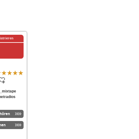
istrieren
ds_mixtape
netradios
nhören
men