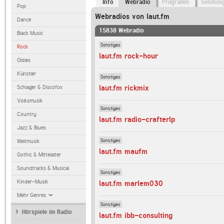
Info
Webradio
Programm
Sendun
Pop
Webradios von laut.fm
Dance
15838 Webradio
Black Music
Sonstiges
Rock
laut.fm rock-hour
Oldies
Künstler
Sonstiges
laut.fm rickmix
Schlager & Discofox
Volksmusik
Sonstiges
Country
laut.fm radio-crafterlp
Jazz & Blues
Sonstiges
Weltmusik
laut.fm maufm
Gothic & Mittelalter
Soundtracks & Musical
Sonstiges
Kinder-Musik
laut.fm marlem030
Mehr Genres
Sonstiges
Hörspiele im Radio
laut.fm ibb-consulting