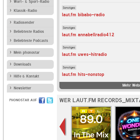
Wort- & Sport-Radio
Sonstiges
Klassik-Radio
laut.fm bibabo-radio
Radiosender
Sonstiges
Beliebteste Radios
laut.fm annabellradio412
Beliebteste Podcasts
Sonstiges
Mein phonostar
laut.fm uwes-hitradio
Downloads
Sonstiges
laut.fm hits-nonstop
Hilfe & Kontakt
Mehr Webr
Newsletter
WER LAUT.FM RECORDS_MIXT
PHONOSTAR AUF