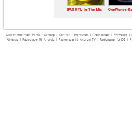
E 107.7
89.0 RTL
89.0 RTL In The Mix
OneWonderRa
Dein Internetradio-Portal :
Sitemap
|
Kontakt
|
Impressum
|
Datenschutz
|
Entwickler
|
Windows
|
Radioplayer für Android
|
Radioplayer für Android TV
|
Radioplayer für iOS
|
R